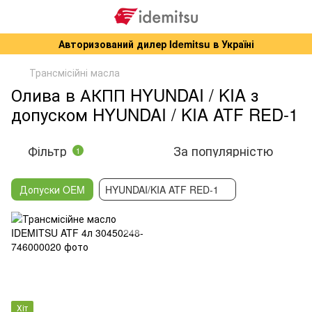
Авторизований дилер Idemitsu в Україні
Трансмісійні масла
Олива в АКПП HYUNDAI / KIA з
допуском HYUNDAI / KIA ATF RED-1
Фільтр
За популярністю
1
Допуски OEM
HYUNDAI/KIA ATF RED-1
Хіт