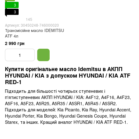
3
3
145
Артикул: 30450248-746000020
Трансмісійне масло IDEMITSU
ATF 4л
2 990 грн
Купити оригінальне масло Idemitsu в АКПП
HYUNDAI / KIA з допуском HYUNDAI / KIA ATF
RED-1
Підходить для більшості чотирьох ступеневих і
п'ятиступеневих АКПП HYUNDAI / KIA: A4F12, A4F16, A4F23,
A5F16, A5F23, A5R25, A5R35 / A5SR1, A5R45 / A5SR2.
Підходить для моделей: Kia Picanto, Kia Ray, Hyundai Accent,
Hyundai Porter, Kia Bongo, Hyundai Genesis Coupe, Hyundai
Starex, та інших. Кращий аналог HYUNDAI / KIA ATF RED-1.