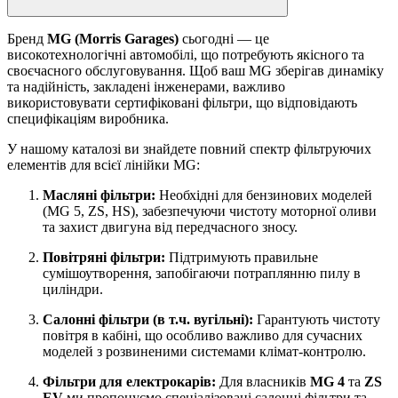
Бренд
MG (Morris Garages)
сьогодні — це
високотехнологічні автомобілі, що потребують якісного та
своєчасного обслуговування. Щоб ваш MG зберігав динаміку
та надійність, закладені інженерами, важливо
використовувати сертифіковані фільтри, що відповідають
специфікаціям виробника.
У нашому каталозі ви знайдете повний спектр фільтруючих
елементів для всієї лінійки MG:
Масляні фільтри:
Необхідні для бензинових моделей
(MG 5, ZS, HS), забезпечуючи чистоту моторної оливи
та захист двигуна від передчасного зносу.
Повітряні фільтри:
Підтримують правильне
сумішоутворення, запобігаючи потраплянню пилу в
циліндри.
Салонні фільтри (в т.ч. вугільні):
Гарантують чистоту
повітря в кабіні, що особливо важливо для сучасних
моделей з розвиненими системами клімат-контролю.
Фільтри для електрокарів:
Для власників
MG 4
та
ZS
EV
ми пропонуємо спеціалізовані салонні фільтри та