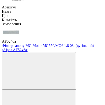
Артикул
Назва
Ціна
Кількість
Замовлення
AF5246a
Фільтр салону MG Motor MG550/MG6 1.8 08- (вугільний)
(Alpha AF5246a)