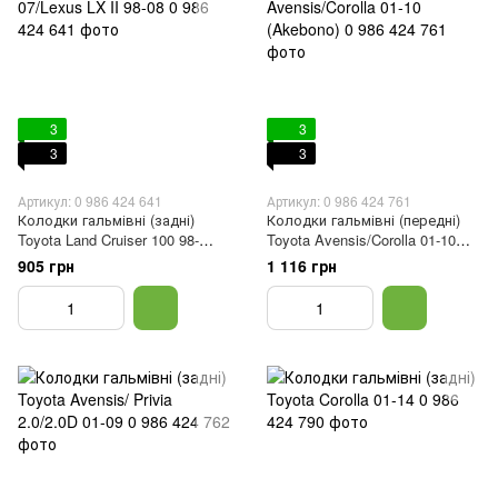
3
3
3
3
Артикул: 0 986 424 641
Артикул: 0 986 424 761
Колодки гальмівні (задні)
Колодки гальмівні (передні)
Toyota Land Cruiser 100 98-
Toyota Avensis/Corolla 01-10
07/Lexus LX II 98-08
(Akebono)
905 грн
1 116 грн