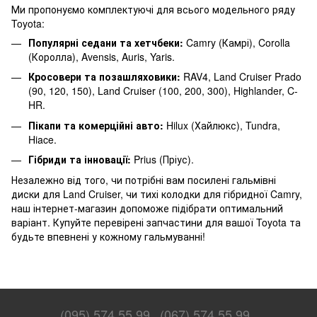
Ми пропонуємо комплектуючі для всього модельного ряду
Toyota:
Популярні седани та хетчбеки:
Camry (Камрі), Corolla
(Королла), Avensis, Auris, Yaris.
Кросовери та позашляховики:
RAV4, Land Cruiser Prado
(90, 120, 150), Land Cruiser (100, 200, 300), Highlander, C-
HR.
Пікапи та комерційні авто:
Hilux (Хайлюкс), Tundra,
Hiace.
Гібриди та інновації:
Prius (Пріус).
Незалежно від того, чи потрібні вам посилені гальмівні
диски для Land Cruiser, чи тихі колодки для гібридної Camry,
наш інтернет-магазин допоможе підібрати оптимальний
варіант. Купуйте перевірені запчастини для вашої Toyota та
будьте впевнені у кожному гальмуванні!
(095) 574 55 99
(067) 574 55 99