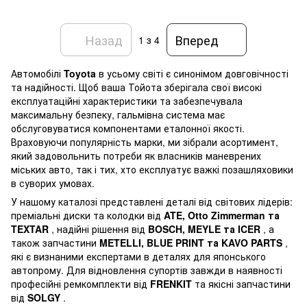
Назад
Вперед
1
з 4
Автомобілі
Toyota
в усьому світі є синонімом довговічності
та надійності. Щоб ваша Тойота зберігала свої високі
експлуатаційні характеристики та забезпечувала
максимальну безпеку, гальмівна система має
обслуговуватися компонентами еталонної якості.
Враховуючи популярність марки, ми зібрали асортимент,
який задовольнить потреби як власників маневрених
міських авто, так і тих, хто експлуатує важкі позашляховики
в суворих умовах.
У нашому каталозі представлені деталі від світових лідерів:
преміальні диски та колодки від
ATE, Otto Zimmerman та
TEXTAR
, надійні рішення від
BOSCH, MEYLE та ICER
, а
також запчастини
METELLI, BLUE PRINT та KAVO PARTS
,
які є визнаними експертами в деталях для японського
автопрому. Для відновлення супортів завжди в наявності
професійні ремкомплекти від
FRENKIT
та якісні запчастини
від
SOLGY
.