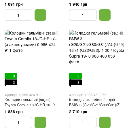
05
1 091 грн
1 940 грн
3
3
3
3
Артикул: 0 986 424 911
Артикул: 0 986 460 056
Колодки гальмівні (задні)
Колодки гальмівні (задні)
Toyota Corolla 18-/C-HR 16- (з
BMW 3 (G20/G21/G80/G81)/Z4
аксесуарами)
(G29) 18-/4 (G22/G82)/i4
1 836 грн
2 710 грн
20-/Toyota Supra 19-