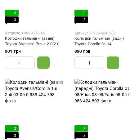
3
3
3
3
Артикул: 0 986 424 762
Артикул: 0 986 424 790
Колодки гальмівні (задні)
Колодки гальмівні (задні)
Toyota Avensis/ Privia 2.0/2.0D
Toyota Corolla 01-14
01-09
901 грн
890 грн
3
3
3
3