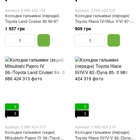
Артикул: 0 986 424 134
Артикул: 0 986 424 225
Колодки гальмівні (передні)
Колодки гальмівні (передні)
Toyota Land Cruiser 80 90-97
Toyota Hiace IV/Hilux V-VI 87-05
(Sumitimo)
1 557 грн
909 грн
3
3
3
3
Артикул: 0 986 424 313
Артикул: 0 986 424 319
Колодки гальмівні (задні)
Колодки гальмівні (передні)
Mitsubishi Pajero IV 06-/Toyota
Toyota Hiace III/IV/V 82-/Dyna