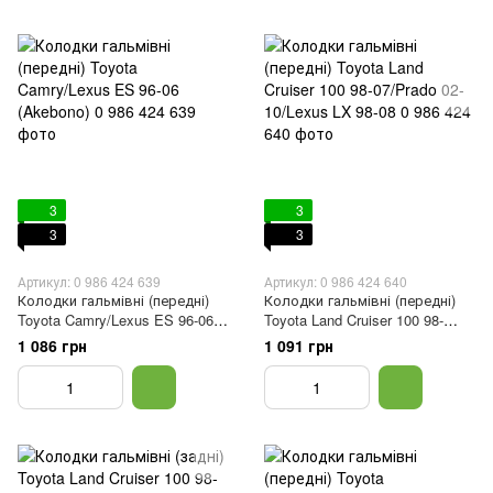
3
3
3
3
Артикул: 0 986 424 639
Артикул: 0 986 424 640
Колодки гальмівні (передні)
Колодки гальмівні (передні)
Toyota Camry/Lexus ES 96-06
Toyota Land Cruiser 100 98-
(Akebono)
07/Prado 02-10/Lexus LX 98-08
1 086 грн
1 091 грн