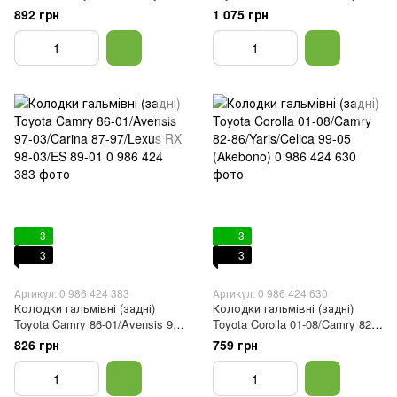
Land Cruiser 84-
85-
892 грн
1 075 грн
3
3
3
3
Артикул: 0 986 424 383
Артикул: 0 986 424 630
Колодки гальмівні (задні)
Колодки гальмівні (задні)
Toyota Camry 86-01/Avensis 97-
Toyota Corolla 01-08/Camry 82-
03/Carina 87-97/Lexus RX 98-
86/Yaris/Celica 99-05 (Akebono)
826 грн
759 грн
03/ES 89-01