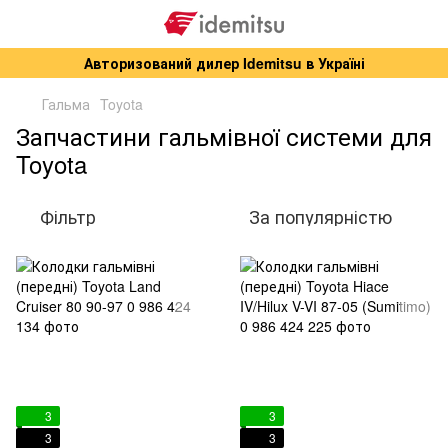
Авторизований дилер Idemitsu в Україні
Гальма
Toyota
Запчастини гальмівної системи для
Toyota
Фільтр
За популярністю
3
3
3
3