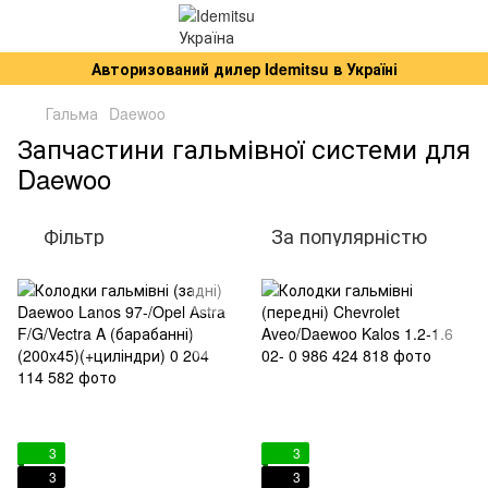
Авторизований дилер Idemitsu в Україні
Гальма
Daewoo
Запчастини гальмівної системи для
Daewoo
Фільтр
За популярністю
3
3
3
3