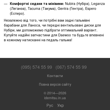
Комфортні седани та мінівени:
Nubira (Нубіра), Leganza
(Леганза), Tacuma (Такума), Gentra (Гентра), Espero
(Есперо).
Незалежно від того, чи потрібні вам задні гальмівні
барабани для Ланоса, чи передні вентильовані диски для
Нубіри, ми допоможемо підібрати оптимальний варіант.
Купуйте надійні запчастини для Daewoo та будьте впевнені
в кожному натисканні на педаль гальма!
(095) 574 55 99
(067) 574 55 99
Контакти
Повна версія сайту
© 2014—2026
idemitsu.in.ua
Рус
Укр