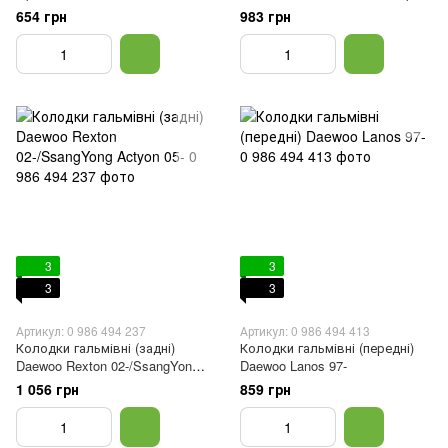
Lanos 97-
02-
654 грн
983 грн
3
3
3
3
Артикул: 0 986 494 237
Артикул: 0 986 494 413
Колодки гальмівні (задні)
Колодки гальмівні (передні)
Daewoo Rexton 02-/SsangYong
Daewoo Lanos 97-
Actyon 05-
1 056 грн
859 грн