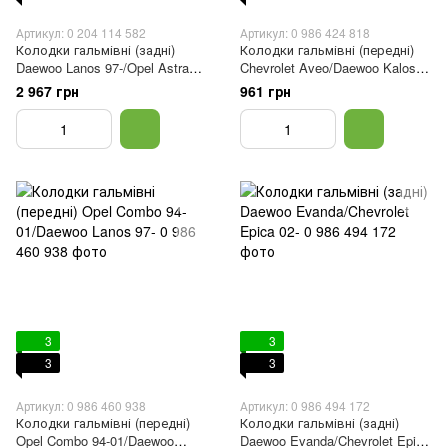
Артикул: 0 204 114 582
Артикул: 0 986 424 818
Колодки гальмівні (задні)
Колодки гальмівні (передні)
Daewoo Lanos 97-/Opel Astra
Chevrolet Aveo/Daewoo Kalos
F/G/Vectra A (барабанні)
1.2-1.6 02-
2 967 грн
961 грн
(200x45)(+циліндри)
3
3
3
3
Артикул: 0 986 460 938
Артикул: 0 986 494 172
Колодки гальмівні (передні)
Колодки гальмівні (задні)
Opel Combo 94-01/Daewoo
Daewoo Evanda/Chevrolet Epica