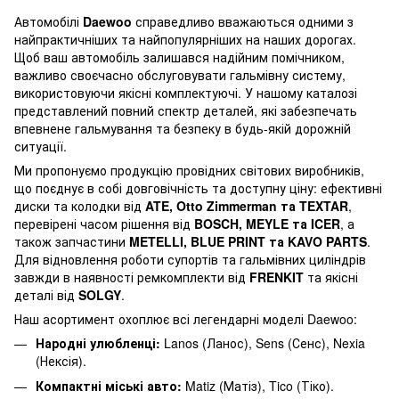
Автомобілі
Daewoo
справедливо вважаються одними з
найпрактичніших та найпопулярніших на наших дорогах.
Щоб ваш автомобіль залишався надійним помічником,
важливо своєчасно обслуговувати гальмівну систему,
використовуючи якісні комплектуючі. У нашому каталозі
представлений повний спектр деталей, які забезпечать
впевнене гальмування та безпеку в будь-якій дорожній
ситуації.
Ми пропонуємо продукцію провідних світових виробників,
що поєднує в собі довговічність та доступну ціну: ефективні
диски та колодки від
ATE, Otto Zimmerman та TEXTAR
,
перевірені часом рішення від
BOSCH, MEYLE та ICER
, а
також запчастини
METELLI, BLUE PRINT та KAVO PARTS
.
Для відновлення роботи супортів та гальмівних циліндрів
завжди в наявності ремкомплекти від
FRENKIT
та якісні
деталі від
SOLGY
.
Наш асортимент охоплює всі легендарні моделі Daewoo:
Народні улюбленці:
Lanos (Ланос), Sens (Сенс), Nexia
(Нексія).
Компактні міські авто:
Matiz (Матіз), Tico (Тіко).