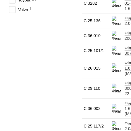
Toyota
C 3282
01-
1.6
1
Volvo
Філ
C 25 136
2.0
Філ
C 36 010
206
Філ
C 25 101/1
307
Філ
C 26 015
1.8
(M
Філ
C 29 110
300
22-
Філ
C 36 003
1.6
(M
Філ
C 25 117/2
2.0