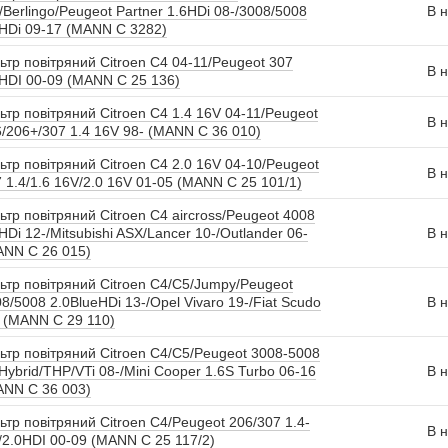
/Berlingo/Peugeot Partner 1.6HDi 08-/3008/5008
В н
HDi 09-17 (MANN C 3282)
ьтр повітряний Citroen C4 04-11/Peugeot 307
В н
HDI 00-09 (MANN C 25 136)
ьтр повітряний Citroen C4 1.4 16V 04-11/Peugeot
В н
/206+/307 1.4 16V 98- (MANN C 36 010)
ьтр повітряний Citroen C4 2.0 16V 04-10/Peugeot
В н
 1.4/1.6 16V/2.0 16V 01-05 (MANN C 25 101/1)
ьтр повітряний Citroen C4 aircross/Peugeot 4008
HDi 12-/Mitsubishi ASX/Lancer 10-/Outlander 06-
В н
ANN C 26 015)
ьтр повітряний Citroen C4/C5/Jumpy/Peugeot
8/5008 2.0BlueHDi 13-/Opel Vivaro 19-/Fiat Scudo
В н
 (MANN C 29 110)
ьтр повітряний Citroen C4/C5/Peugeot 3008-5008
Hybrid/THP/VTi 08-/Mini Cooper 1.6S Turbo 06-16
В н
ANN C 36 003)
ьтр повітряний Citroen C4/Peugeot 206/307 1.4-
В н
/2.0HDI 00-09 (MANN C 25 117/2)