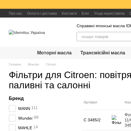
Перейти до основного контенту
Про нас
Оплата і доставка
Контакти
Блог
Угода користувача
Справжні японські масла I
Моторні масла
Трансмісійні масла
Головна
Фільтри
Citroen
Фільтри для Citroen: повітря
паливні та салонні
Бренд
Артикул
Наз
111
MANN
Філ
88
Wunder
C 3485/2
11/
348
14
MAHLE