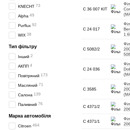
Філ
73
KNECHT
C 36 007 KIT
Com
(MA
49
Alpha
Філ
92
Purflux
C 24 017
Ber
38
1.6
WIX
Філ
Тип фільтру
C 5082/2
200
508
2
Інший
Філ
4
АКПП
C 24 036
Dob
(M
173
Повітряний
Філ
71
Масляний
C 3585
200
139
(M
Салона
76
Філ
Паливний
C 4371/2
206
Марка автомобіля
Філ
C 4371/1
206
464
Citroen