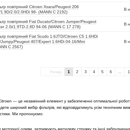
ьтр повітряний Citroen Xsara/Peugeot 206
В н
/1.9D/2.0/2.0HDi 98- (MANN C 2192)
ьтр повітряний Fiat Ducato/Citroen Jumper/Peugeot
В н
er 2.0i/1.9TD-2.8D 94-06 (MANN C 17 278)
ьтр повітряний Fiat Scudo 1.6JTD/Citroen C5 1.6HDi
/Jumpy/Peugeot 407/Expert 1.6HDi 04-16/Mini
В н
ANN C 2567)
Назад
1
2
3
4
5
6
...
1
Citroen — це незамінний елемент у забезпеченні оптимальної робот
йдете широкий вибір фільтрів, які відповідатимуть усім технічним ви
истики. Ми пропонуємо:
 моторної оливи, затримують металеву стружку та інші забрудненн