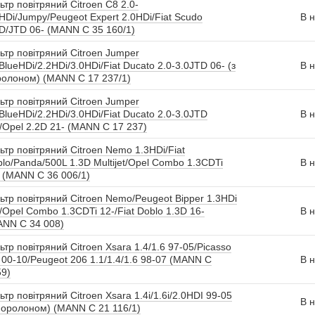
ьтр повітряний Citroen C8 2.0-
HDi/Jumpy/Peugeot Expert 2.0HDi/Fiat Scudo
В н
D/JTD 06- (MANN C 35 160/1)
ьтр повітряний Citroen Jumper
BlueHDi/2.2HDi/3.0HDi/Fiat Ducato 2.0-3.0JTD 06- (з
В н
ролоном) (MANN C 17 237/1)
ьтр повітряний Citroen Jumper
BlueHDi/2.2HDi/3.0HDi/Fiat Ducato 2.0-3.0JTD
В н
/Opel 2.2D 21- (MANN C 17 237)
ьтр повітряний Citroen Nemo 1.3HDi/Fiat
lo/Panda/500L 1.3D Multijet/Opel Combo 1.3CDTi
В н
 (MANN C 36 006/1)
ьтр повітряний Citroen Nemo/Peugeot Bipper 1.3HDi
/Opel Combo 1.3CDTi 12-/Fiat Doblo 1.3D 16-
В н
ANN C 34 008)
ьтр повітряний Citroen Xsara 1.4/1.6 97-05/Picasso
 00-10/Peugeot 206 1.1/1.4/1.6 98-07 (MANN C
В н
59)
ьтр повітряний Citroen Xsara 1.4i/1.6i/2.0HDI 99-05
В н
поролоном) (MANN C 21 116/1)