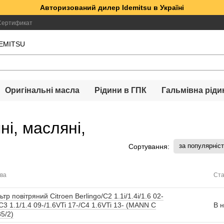
Авторизований дилер Idemitsu в Україні
Сертификат
DEMITSU
Оригінальні масла
Рідини в ГПК
Гальмівна ріди
ні, масляні,
за популярніс
Сортування:
ва
Ста
ьтр повітряний Citroen Berlingo/C2 1.1i/1.4i/1.6 02-
C3 1.1/1.4 09-/1.6VTi 17-/C4 1.6VTi 13- (MANN C
В н
5/2)