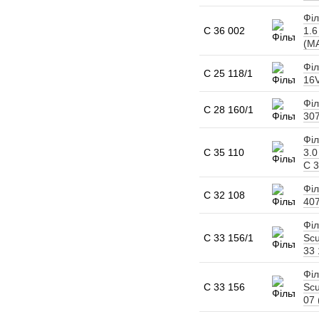
Філ
C 36 002
1.6
(M
Філ
C 25 118/1
16V
Філ
C 28 160/1
307
Філ
C 35 110
3.0
C 3
Філ
C 32 108
407
Філ
C 33 156/1
Scu
33 
Філ
C 33 156
Scu
07