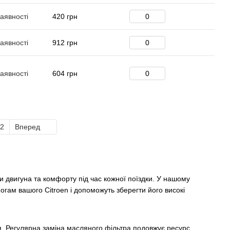
аявності
420 грн
аявності
912 грн
аявності
604 грн
2
Вперед
и двигуна та комфорту під час кожної поїздки. У нашому
могам вашого Citroen і допоможуть зберегти його високі
я. Регулярна заміна масляного фільтра подовжує ресурс