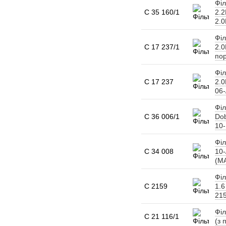
Філ
C 35 160/1
2.2
2.0
Філ
C 17 237/1
2.0
по
Філ
C 17 237
2.0
06-
Філ
C 36 006/1
Dob
10-
Філ
C 34 008
10-
(M
Філ
C 2159
1.6
21
Філ
C 21 116/1
(з 