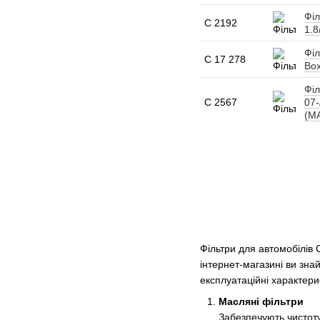
Філ
C 2192
1.8
Філ
C 17 278
Box
Філ
C 2567
07-
(M
Фільтри для автомобілів 
інтернет-магазині ви зна
експлуатаційні характер
Масляні фільтри
Забезпечують чистоту