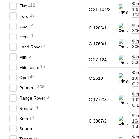
Філ
112
Fiat
C 21 104/2
1.9
104
20
Ford
Філ
4
Isuzu
C 1286/1
306
1
Iveco
Філ
C 1760/1
4
306
Land Rover
6
Філ
Mini
C 27 124
306
16
Mitsubishi
Філ
40
Opel
C 2610
1.0
C 2
358
Peugeot
Філ
3
Range Rover
C 17 008
1.0
C 1
4
Renault
Філ
1
Smart
C 3087/2
16/
1.4
1
Subaru
Філ
14