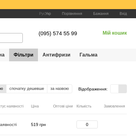
Порівняння
Рус
Укр
Бажання
Вхід
(095) 574 55 99
Мій кошик
на
Фільтри
Антифризи
Гальма
тю
спочатку дешевше
за назвою
Відображення:
тус наявності
Ціна
Оптові ціни
Кількість
Замовлення
аявності
519 грн