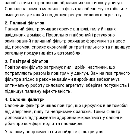
запобігаючи потраплянню абразивних частинок у двигун.
Своєчасна заміна масляного фільтра забезпечує стабільне
змащення деталей і подовжує ресурс силового агрегату.
2. Паливні фільтри
Паливний фільтр очищає горюче від іржі, пилу й інших
шкідливих домішок. Правильно підібраний і регулярно
замінюваний паливний фільтр захищає форсунки та насос
від поломок, сприяє економній витраті пального та підвищує
загальну продуктивність автомобіля.
3. Повітряні фільтри
Повітряний фільтр затримує пил і дрібні частинки, що
потрапляють разом із повітрям у двигун. Заміна повітряного
фільтра згідно з рекомендаціями виробника забезпечує
оптимальну роботу силового агрегату, зберігає потужність і
підвищує паливну ефективність.
4. Салонні фільтри
Салонний фільтр очищає повітря, що циркулює в автомобілі,
від алергенів, пилу та неприємних запахів. Такий фільтр
допомагає підтримувати здоровий мікроклімат у салоні й
дбає про комфорт водія та пасажирів.
У нашому асортименті ви знайдете фільтри для