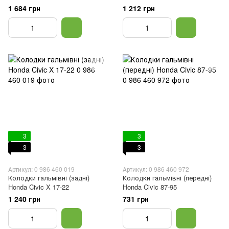
(Sumitomo)
1 684 грн
1 212 грн
3
3
3
3
Артикул: 0 986 460 019
Артикул: 0 986 460 972
Колодки гальмівні (задні)
Колодки гальмівні (передні)
Honda Civic X 17-22
Honda Civic 87-95
1 240 грн
731 грн