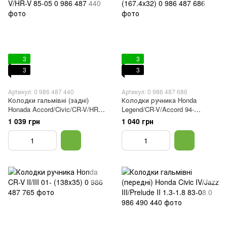
3
3
3
3
Артикул: 0 986 487 440
Артикул: 0 986 487 686
Колодки гальмівні (задні)
Колодки ручника Honda
Honada Accord/Civic/CR-V/HR-V
Legend/CR-V/Accord 94-
85-05
(167.4x32)
1 039 грн
1 040 грн