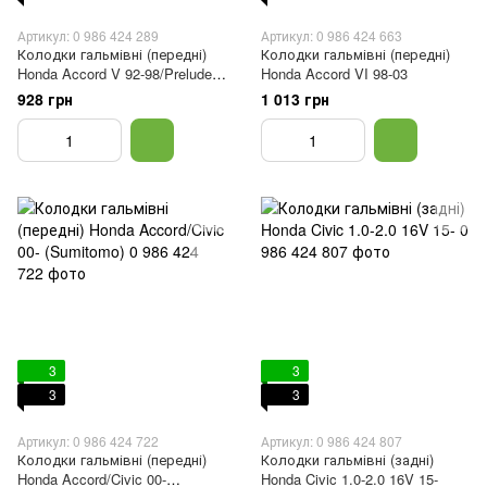
Артикул: 0 986 424 289
Артикул: 0 986 424 663
Колодки гальмівні (передні)
Колодки гальмівні (передні)
Honda Accord V 92-98/Prelude
Honda Accord VI 98-03
III/IV/V 86-01/Rover 600 93-00
928 грн
1 013 грн
(Akebono)
3
3
3
3
Артикул: 0 986 424 722
Артикул: 0 986 424 807
Колодки гальмівні (передні)
Колодки гальмівні (задні)
Honda Accord/Civic 00-
Honda Civic 1.0-2.0 16V 15-