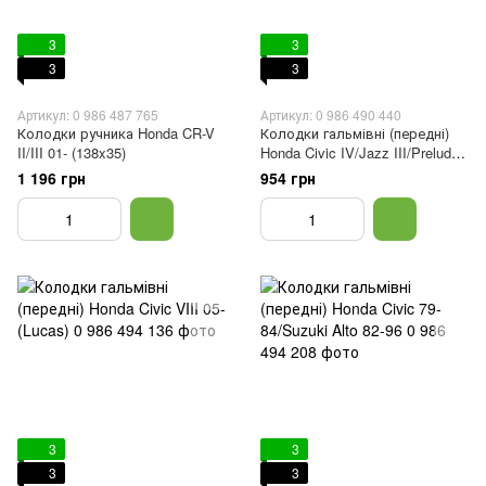
3
3
3
3
Артикул: 0 986 487 765
Артикул: 0 986 490 440
Колодки ручника Honda CR-V
Колодки гальмівні (передні)
II/III 01- (138x35)
Honda Civic IV/Jazz III/Prelude
II 1.3-1.8 83-08
1 196 грн
954 грн
3
3
3
3