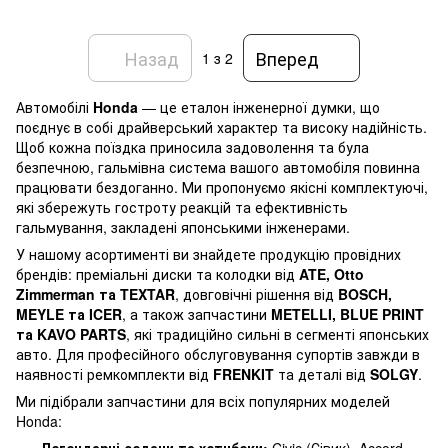
Назад
Вперед
1
з 2
Автомобілі
Honda
— це еталон інженерної думки, що
поєднує в собі драйверський характер та високу надійність.
Щоб кожна поїздка приносила задоволення та була
безпечною, гальмівна система вашого автомобіля повинна
працювати бездоганно. Ми пропонуємо якісні комплектуючі,
які збережуть гостроту реакцій та ефективність
гальмування, закладені японськими інженерами.
У нашому асортименті ви знайдете продукцію провідних
брендів: преміальні диски та колодки від
ATE, Otto
Zimmerman та TEXTAR
, довговічні рішення від
BOSCH,
MEYLE та ICER
, а також запчастини
METELLI, BLUE PRINT
та KAVO PARTS
, які традиційно сильні в сегменті японських
авто. Для професійного обслуговування супортів завжди в
наявності ремкомплекти від
FRENKIT
та деталі від
SOLGY
.
Ми підібрали запчастини для всіх популярних моделей
Honda: