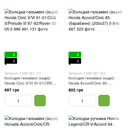
3
3
3
3
Артикул: 0 986 461 131
Артикул: 0 986 487 323
Колодки гальмівні (задні)
Колодки гальмівні (задні)
Honda Civic V/VI 91-01/CRX
Honda Accord/Civic 85-
II/Prelude III 87-92/Rover 93-05
(барабанні) (200x37)
687 грн
802 грн