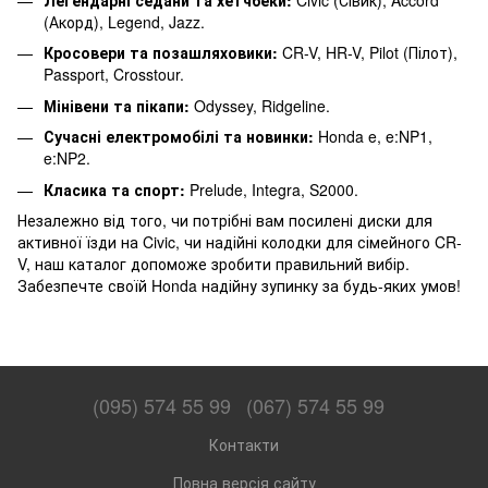
Легендарні седани та хетчбеки:
Civic (Сівик), Accord
(Акорд), Legend, Jazz.
Кросовери та позашляховики:
CR-V, HR-V, Pilot (Пілот),
Passport, Crosstour.
Мінівени та пікапи:
Odyssey, Ridgeline.
Сучасні електромобілі та новинки:
Honda e, e:NP1,
e:NP2.
Класика та спорт:
Prelude, Integra, S2000.
Незалежно від того, чи потрібні вам посилені диски для
активної їзди на Civic, чи надійні колодки для сімейного CR-
V, наш каталог допоможе зробити правильний вибір.
Забезпечте своїй Honda надійну зупинку за будь-яких умов!
(095) 574 55 99
(067) 574 55 99
Контакти
Повна версія сайту