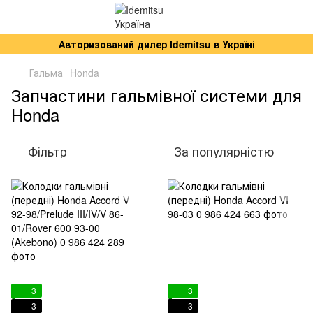
Авторизований дилер Idemitsu в Україні
Гальма
Honda
Запчастини гальмівної системи для
Honda
Фільтр
За популярністю
3
3
3
3