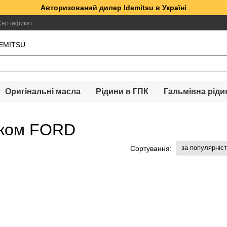
Авторизований дилер Idemitsu в Україні
Сертификат
DEMITSU
Оригінальні масла
Рідини в ГПК
Гальмівна ріди
ском FORD
за популярніс
Сортування: