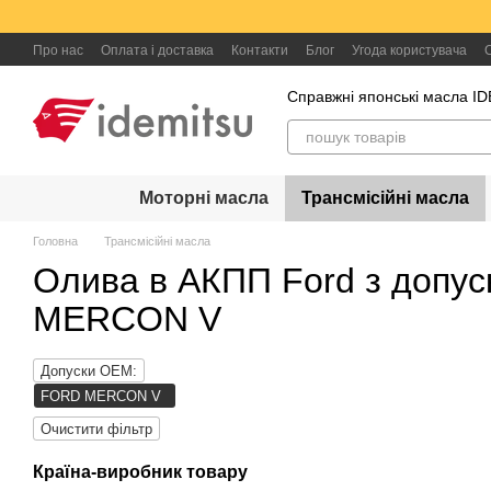
Перейти до основного контенту
Про нас
Оплата і доставка
Контакти
Блог
Угода користувача
Справжні японські масла I
Моторні масла
Трансмісійні масла
Головна
Трансмісійні масла
Олива в АКПП Ford з допу
MERCON V
Допуски OEM:
FORD MERCON V
Очистити фільтр
Країна-виробник товару