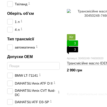
1
Таїланд
Оберіть об'єм
1
1 л
1
4 л
Хіт
Тип трансмісії
3
1
автоматична
3
Допуски OEM
Артикул: 30450248-746000020
Трансмісійне масло ID
2 990 грн
1
BMW LT-71141
1
DAIHATSU Amix ATF D II
DAIHATSU Amix CVT fluid-
1
Купити оригінальне мас
DC
1
DAIHATSU ATF D3-SP