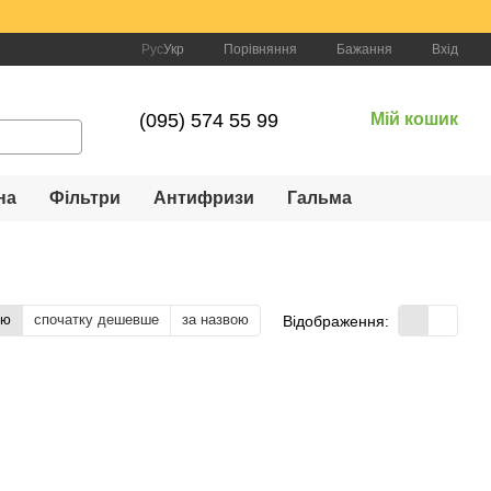
Порівняння
Рус
Укр
Бажання
Вхід
(095) 574 55 99
Мій кошик
на
Фільтри
Антифризи
Гальма
тю
спочатку дешевше
за назвою
Відображення: