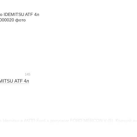
145
EMITSU ATF 4л
ло Idemitsu в АКПП Ford з допуском FORD MERCON V (5). Кращий