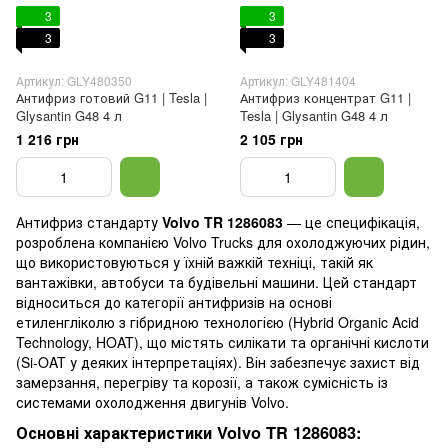
3
3
3
3
Артикул: GLY480350
Артикул: GLY481404
Антифриз готовий G11 | Tesla |
Антифриз концентрат G11 |
Glysantin G48 4 л
Tesla | Glysantin G48 4 л
1 216 грн
2 105 грн
Антифриз стандарту
Volvo TR 1286083
— це специфікація,
розроблена компанією Volvo Trucks для охолоджуючих рідин,
що використовуються у їхній важкій техніці, такій як
вантажівки, автобуси та будівельні машини. Цей стандарт
відноситься до категорії антифризів на основі
етиленгліколю з гібридною технологією (Hybrid Organic Acid
Technology, HOAT), що містять силікати та органічні кислоти
(Si-OAT у деяких інтерпретаціях). Він забезпечує захист від
замерзання, перегріву та корозії, а також сумісність із
системами охолодження двигунів Volvo.
Основні характеристики Volvo TR 1286083: