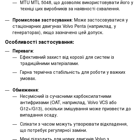
MTU MTL 5048, що дозволяє використовувати його у
техніці цих виробників за наявності схвалення.
Промислове застосування
: Може застосовуватися у
стаціонарних двигунах Volvo Penta (наприклад, у
генераторах), якщо зазначено цей допуск.
Особливості застосування:
Переваги
:
Ефективний захист від корозії для систем із
традиційними матеріалами.
Гарна термічна стабільність для роботи у важких
умовах.
Обмеження
:
Несумісний із сучасними карбоксилатними
антифризами (OAT, наприклад, Volvo VCS або
G12+/G13), оскільки змішування може призвести до
випадання осаду.
Сілікати з часом можуть утворювати відкладення,
що потребує регулярної заміни.
Мені підходить для нових двигунів Volvo з