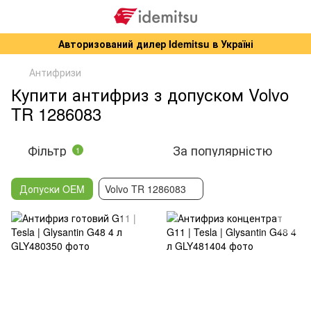
Авторизований дилер Idemitsu в Україні
Антифризи
Купити антифриз з допуском Volvo
TR 1286083
Фільтр
За популярністю
1
Допуски OEM
Volvo TR 1286083