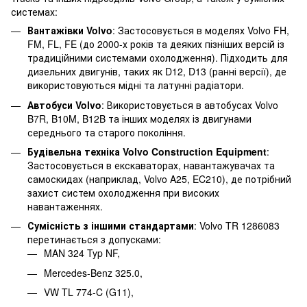
системах:
Вантажівки Volvo
: Застосовується в моделях Volvo FH,
FM, FL, FE (до 2000-х років та деяких пізніших версій із
традиційними системами охолодження). Підходить для
дизельних двигунів, таких як D12, D13 (ранні версії), де
використовуються мідні та латунні радіатори.
Автобуси Volvo
: Використовується в автобусах Volvo
B7R, B10M, B12B та інших моделях із двигунами
середнього та старого покоління.
Будівельна техніка Volvo Construction Equipment
:
Застосовується в екскаваторах, навантажувачах та
самоскидах (наприклад, Volvo A25, EC210), де потрібний
захист систем охолодження при високих
навантаженнях.
Сумісність з іншими стандартами
: Volvo TR 1286083
перетинається з допусками:
MAN 324 Typ NF,
Mercedes-Benz 325.0,
VW TL 774-C (G11),