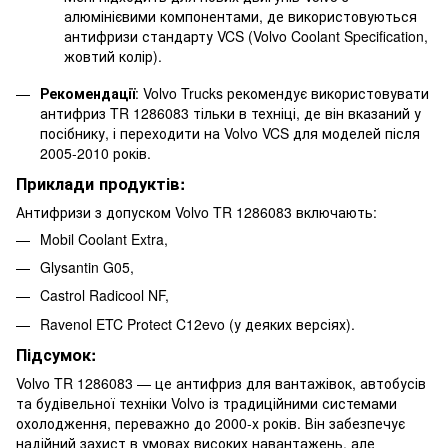
алюмінієвими компонентами, де використовуються
антифризи стандарту VCS (Volvo Coolant Specification,
жовтий колір).
Рекомендації
: Volvo Trucks рекомендує використовувати
антифриз TR 1286083 тільки в техніці, де він вказаний у
посібнику, і переходити на Volvo VCS для моделей після
2005-2010 років.
Приклади продуктів:
Антифризи з допуском Volvo TR 1286083 включають:
Mobil Coolant Extra,
Glysantin G05,
Castrol Radicool NF,
Ravenol ETC Protect C12evo (у деяких версіях).
Підсумок:
Volvo TR 1286083 — це антифриз для вантажівок, автобусів
та будівельної техніки Volvo із традиційними системами
охолодження, переважно до 2000-х років. Він забезпечує
надійний захист в умовах високих навантажень, але