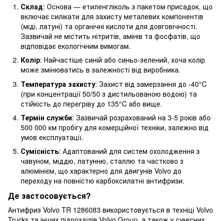
Склад
: Основа — етиленгліколь з пакетом присадок, що
включає силікати для захисту металевих компонентів
(міді, латуні) та органічні кислоти для довговічності.
Зазвичай не містить нітритів, амінів та фосфатів, що
відповідає екологічним вимогам.
Колір
: Найчастіше синій або синьо-зелений, хоча колір
може змінюватись в залежності від виробника.
Температура захисту
: Захист від замерзання до -40°C
(при концентрації 50/50 з дистильованою водою) та
стійкість до перегріву до 135°C або вище.
Термін служби
: Зазвичай розрахований на 3-5 років або
500 000 км пробігу для комерційної техніки, залежно від
умов експлуатації.
Сумісність
: Адаптований для систем охолодження з
чавуном, міддю, латунню, сталлю та частково з
алюмінієм, що характерно для двигунів Volvo до
переходу на повністю карбоксилатні антифризи.
Де застосовується?
Антифриз Volvo TR 1286083 використовується в техніці Volvo
Trucks та інших підрозділів Volvo Group, а також у сумісних