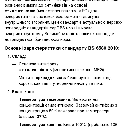
визначає вимоги до
антифризів на основі
етиленгліколю
(моноетиленгліколю, MEG) для
використання в системах охолодження двигунів
внутрішнього згоряння. Цей стандарт є актуальною версією
попередніх стандартів серії BS 6580 і широко
використовується у Великобританії та інших країнах, де
дотримуються британських норм.
Основні характеристики стандарту BS 6580:2010:
Склад
:
Основою антифризу
є
етиленгліколь
(моноетиленгліколь, MEG).
Містить
присадки
, які забезпечують захист від
корозії, кавітації, утворення накипу та піни.
Властивості
:
Температура замерзання
: Залежить від
концентрації етиленгліколю. Зазвичай антифриз з
концентрацією 50% замерзає при температурі
близько
-37°C
.
Температура кипіння
: Вище 100°C (приблизно 106-