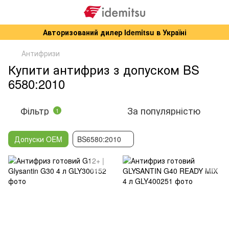
Авторизований дилер Idemitsu в Україні
Антифризи
Купити антифриз з допуском BS
6580:2010
Фільтр
За популярністю
1
Допуски OEM
BS6580:2010