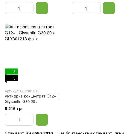
3
3
Артикул: GLY301213
Антифриз концентрат G12+ |
Glysantin G30 20 л
8 216 грн
Стандарт
BS 6580:2010
— це британський стандарт, який