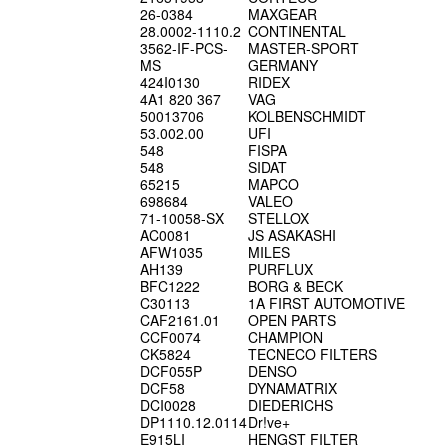
26-0384
MAXGEAR
28.0002-1110.2
CONTINENTAL
3562-IF-PCS-
MASTER-SPORT
MS
GERMANY
424I0130
RIDEX
4A1 820 367
VAG
50013706
KOLBENSCHMIDT
53.002.00
UFI
548
FISPA
548
SIDAT
65215
MAPCO
698684
VALEO
71-10058-SX
STELLOX
AC0081
JS ASAKASHI
AFW1035
MILES
AH139
PURFLUX
BFC1222
BORG & BECK
C30113
1A FIRST AUTOMOTIVE
CAF2161.01
OPEN PARTS
CCF0074
CHAMPION
CK5824
TECNECO FILTERS
DCF055P
DENSO
DCF58
DYNAMATRIX
DCI0028
DIEDERICHS
DP1110.12.0114
Dr!ve+
E915LI
HENGST FILTER