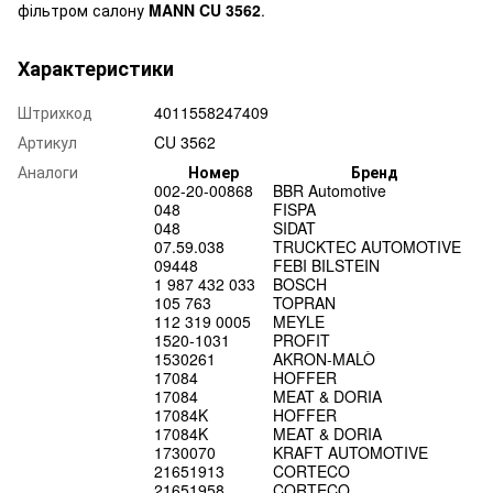
фільтром салону
MANN CU 3562
.
Характеристики
Штрихкод
4011558247409
Артикул
CU 3562
Аналоги
Номер
Бренд
002-20-00868
BBR Automotive
048
FISPA
048
SIDAT
07.59.038
TRUCKTEC AUTOMOTIVE
09448
FEBI BILSTEIN
1 987 432 033
BOSCH
105 763
TOPRAN
112 319 0005
MEYLE
1520-1031
PROFIT
1530261
AKRON-MALÒ
17084
HOFFER
17084
MEAT & DORIA
17084K
HOFFER
17084K
MEAT & DORIA
1730070
KRAFT AUTOMOTIVE
21651913
CORTECO
21651958
CORTECO