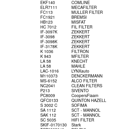
EKF140
COMLINE
ELR7111
MECAFILTER
FC113
MULLER FILTER
FC1921
BREMSI
HB123
MISFAT
HC 7012
FIL FILTER
IF-3097K
ZEKKERT
IF-3098
ZEKKERT
IF-3098K
ZEKKERT
IF-3178K
ZEKKERT
K 1036
FILTRON
K 943
MFILTER
LA 58
KNECHT
LA 58
MAHLE
LAC-1016
LYNXauto
M110373
DENCKERMANN
MS-6152
ALCO FILTER
NC2041
CLEAN FILTERS
P213
SIVENTO
PC8009
CoopersFiaam
QFC0133
QUINTON HAZELL
S 3002 C
SOFIMA
SA 1112
SCT - MANNOL
SAK 112
SCT - MANNOL
SC 5035
HIFI FILTER
SKIF-0170130
Stark