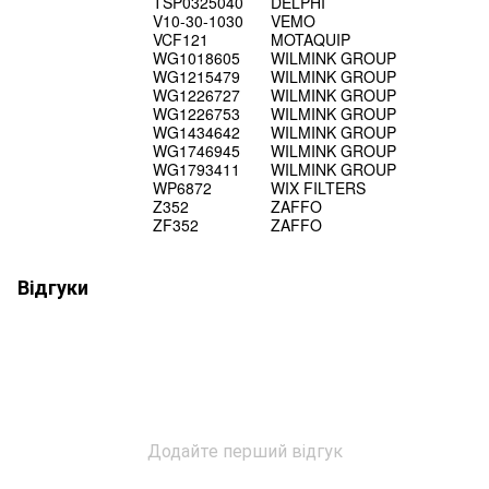
TSP0325040
DELPHI
V10-30-1030
VEMO
VCF121
MOTAQUIP
WG1018605
WILMINK GROUP
WG1215479
WILMINK GROUP
WG1226727
WILMINK GROUP
WG1226753
WILMINK GROUP
WG1434642
WILMINK GROUP
WG1746945
WILMINK GROUP
WG1793411
WILMINK GROUP
WP6872
WIX FILTERS
Z352
ZAFFO
ZF352
ZAFFO
Відгуки
Додайте перший відгук