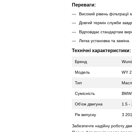
Переваги:
Високий рівень фільтрації 
Довгий термін служби завд
Відповідає стандартам ви
Легка установка та заміна.
Технічні характеристики:
Бренд
Wund
Модель
WY 2
Тип
Масл
Сумісність
BMW 1
Об'єм двигуна
1.5 -
Рік випуску
З 201
Забезпечте надійну роботу д