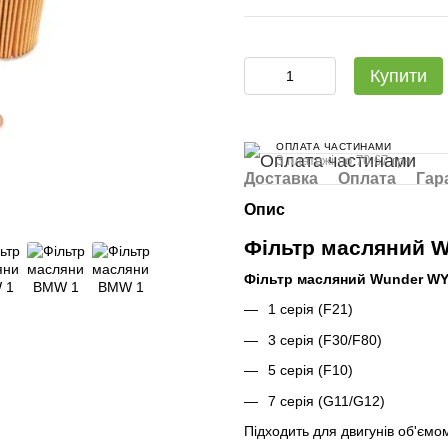
Купити
ОПЛАТА ЧАСТИНАМИ
3 платежі по 70.67 грн
Доставка
Оплата
Гар
Опис
Фільтр масляний 
Фільтр масляний Wunder WY
1 серія (F21)
3 серія (F30/F80)
5 серія (F10)
7 серія (G11/G12)
Підходить для двигунів об'єм