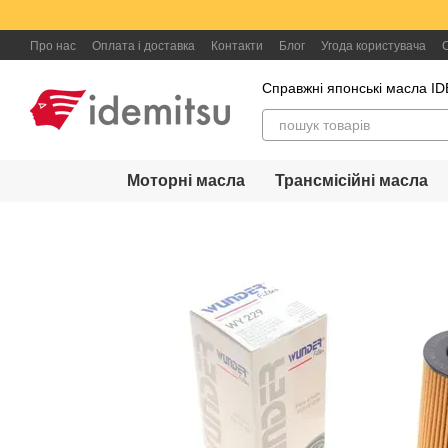
Перейти до основного контенту
Про нас
Оплата і доставка
Контакти
Блог
Угода користувача
Справжні японські масла I
Моторні масла
Трансмісійні масла