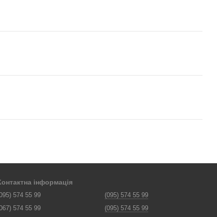
Контактна інформація
095) 574 55 99
(095) 574 55 99
067) 574 55 99
(095) 574 55 99