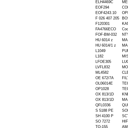
ELH4469C
ME
EOF294
CO
EOF4243.10
OP
F 026 407 205
BO
F120301
KA
FA4766ECO
Coo
FOF-BM-032
NT
HU 6014 z
MA
HU 6014/1 z
MA
L1049
PU
L182
MI
LFOE305
LU
LVFL832
MO
ML4582
CL
OE 672/7A
FI
OL06014E
TE
OP1028
TE
OX 813/1D
KN
OX 813/1D
MA
QFL0336
QU
S 5188 PE
SO
SH 4100 P
SC
SO 7272
HIF
TO-155
AMC