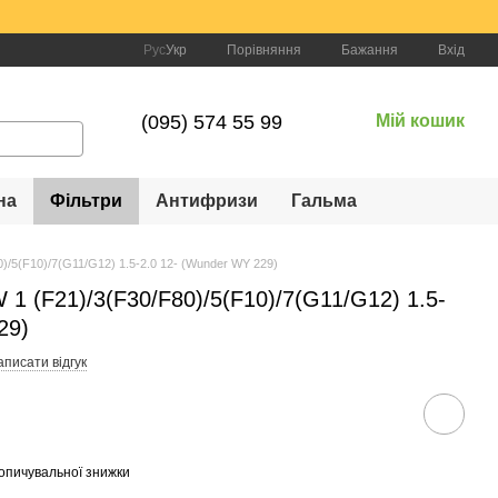
Порівняння
Рус
Укр
Бажання
Вхід
(095) 574 55 99
Мій кошик
на
Фільтри
Антифризи
Гальма
)/5(F10)/7(G11/G12) 1.5-2.0 12- (Wunder WY 229)
1 (F21)/3(F30/F80)/5(F10)/7(G11/G12) 1.5-
29)
писати відгук
опичувальної знижки