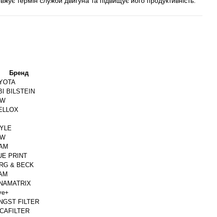
вжує термін служби двигуна та підвищує його продуктивність.
Бренд
YOTA
BI BILSTEIN
MW
ELLOX
YLE
MW
AM
UE PRINT
RG & BECK
AM
NAMATRIX
ve+
NGST FILTER
CAFILTER