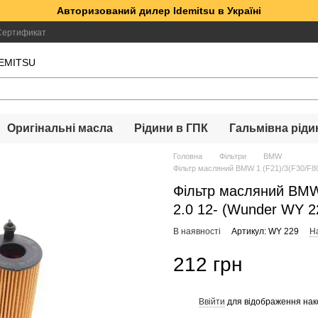
Авторизований дилер Idemitsu в Україні
Сертификат
DEMITSU
Оригінальні масла
Рідини в ГПК
Гальмівна ріди
Головна
Фільтри
BMW
Фільтр масляний BMW 1 (F21)/3(F30/F80
Фільтр масляний BMW 
2.0 12- (Wunder WY 2
В наявності
Артикул: WY 229
На
212 грн
Ввійти
для відображення нак
%