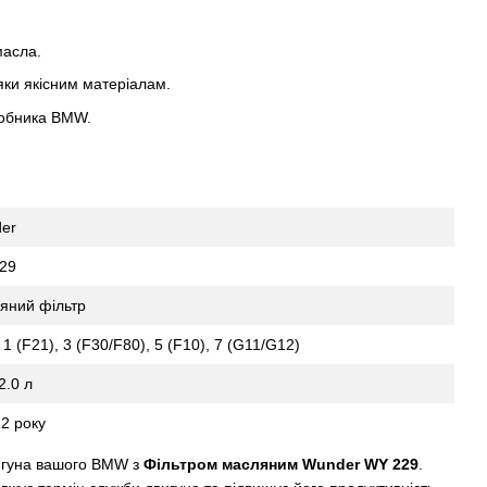
масла.
яки якісним матеріалам.
робника BMW.
er
29
яний фільтр
 (F21), 3 (F30/F80), 5 (F10), 7 (G11/G12)
 2.0 л
2 року
вигуна вашого BMW з
Фільтром масляним Wunder WY 229
.