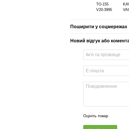
TO-155
KA
V20-3995
VA
Поширити у соцмережах
Новий відгук або комент
Оцініть товар