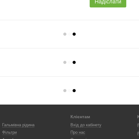
Надіслати
Клієнтам
Гальмівна рідина
Вхід до кабінету
(
Фільтри
Про нас
(