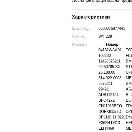
Якісна фільтрація масла продо
Характеристики
Штрихкод
8680876877443
Артикул
WY 229
Аналоги
Номер
04152WAA01
TO
108280
FE
11428575211
B
20-50765-SX
ST
25.188.00
UFI
314 322 0008
ME
8575211
B
99421
AS
ADB112124
BL
BFO4272
BO
CH11913ECO
FR
DOFX813/2D
DY
DP1110.11.0221
Dr!
E362H D313
HE
ELH4469
ME