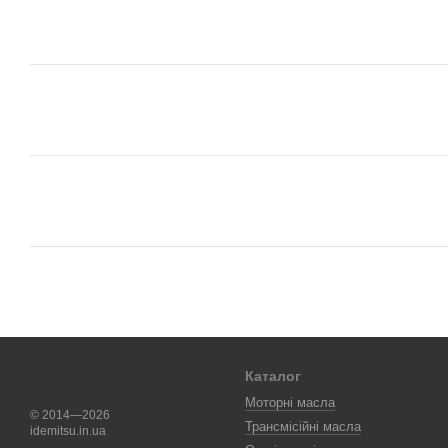
Каталог
Моторні масла
© 2014—2026
Трансмісійні масла
idemitsu.in.ua