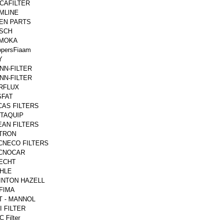
CAFILTER
MLINE
EN PARTS
SCH
MOKA
persFiaam
Y
NN-FILTER
NN-FILTER
RFLUX
SFAT
CAS FILTERS
TAQUIP
EAN FILTERS
LTRON
CNECO FILTERS
CNOCAR
ECHT
HLE
INTON HAZELL
FIMA
T - MANNOL
I FILTER
 Filter