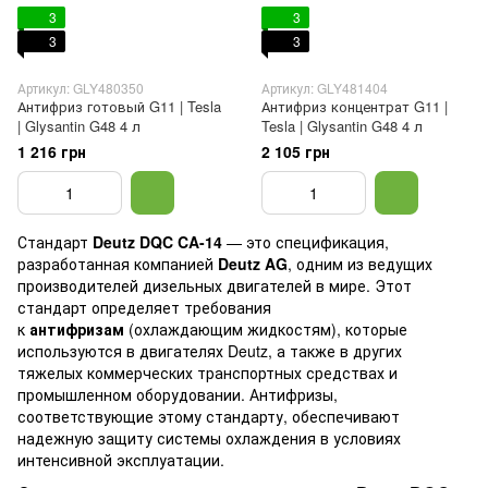
3
3
3
3
Артикул: GLY480350
Артикул: GLY481404
Антифриз готовый G11 | Tesla
Антифриз концентрат G11 |
| Glysantin G48 4 л
Tesla | Glysantin G48 4 л
1 216 грн
2 105 грн
Стандарт
Deutz DQC CA-14
— это спецификация,
разработанная компанией
Deutz AG
, одним из ведущих
производителей дизельных двигателей в мире. Этот
стандарт определяет требования
к
антифризам
(охлаждающим жидкостям), которые
используются в двигателях Deutz, а также в других
тяжелых коммерческих транспортных средствах и
промышленном оборудовании. Антифризы,
соответствующие этому стандарту, обеспечивают
надежную защиту системы охлаждения в условиях
интенсивной эксплуатации.