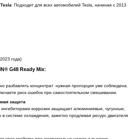
Tesla
: Подходит для всех автомобилей Tesla, начиная с 2013
 2023 года)
® G48 Ready Mix:
но разбавлять концентрат: нужная пропорция уже соблюдена.
лючаете риск ошибок при самостоятельном смешивании.
нная защита
ингибиторами коррозии защищает алюминиевые, чугунные,
 в системе охлаждения, заметно продлевая ресурс двигателя
 свои свойства при экстремально низких и высоких