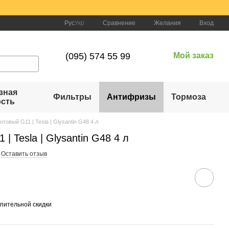
Сравнение
Рус
Укр
Желания
Вход
(095) 574 55 99
Мой заказ
зная
Фильтры
Антифризы
Тормоза
ость
отовый G11 | Tesla | Glysantin G48 4 л
| Tesla | Glysantin G48 4 л
Оставить отзыв
пительной скидки