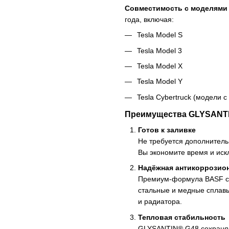
Совместимость с моделями 
года, включая:
Tesla Model S
Tesla Model 3
Tesla Model X
Tesla Model Y
Tesla Cybertruck (модели с
Преимущества GLYSANTIN
Готов к заливке
Не требуется дополнитель
Вы экономите время и иск
Надёжная антикоррозио
Премиум-формула BASF с 
стальные и медные сплавы
и радиатора.
Тепловая стабильность
GLYSANTIN® G48 сохраняет