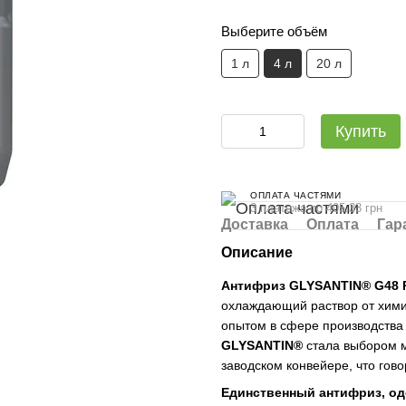
Выберите объём
1 л
4 л
20 л
Купить
ОПЛАТА ЧАСТЯМИ
3 платежа по 405.33 грн
Доставка
Оплата
Гар
Описание
Антифриз GLYSANTIN® G48 
охлаждающий раствор от хим
опытом в сфере производства
GLYSANTIN®
стала выбором м
заводском конвейере, что гово
Единственный антифриз, од