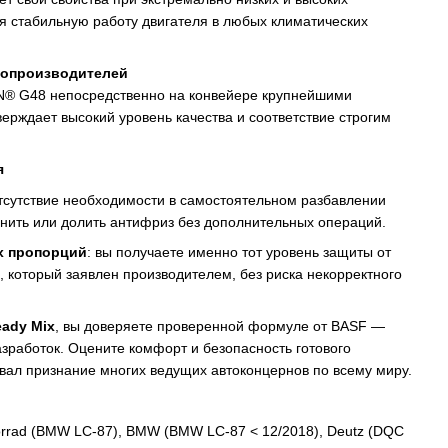
я стабильную работу двигателя в любых климатических
топроизводителей
® G48 непосредственно на конвейере крупнейшими
рждает высокий уровень качества и соответствие строгим
я
отсутствие необходимости в самостоятельном разбавлении
нить или долить антифриз без дополнительных операций.
х пропорций
: вы получаете именно тот уровень защиты от
, который заявлен производителем, без риска некорректного
ady Mix
, вы доверяете проверенной формуле от BASF —
зработок. Оцените комфорт и безопасность готового
вал признание многих ведущих автоконцернов по всему миру.
orrad (BMW LC-87), BMW (BMW LC-87 < 12/2018), Deutz (DQC