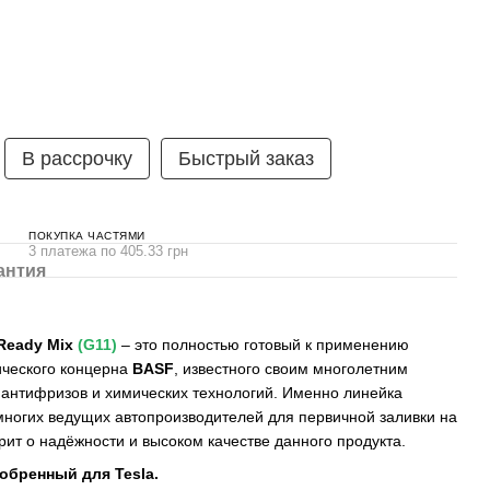
В рассрочку
Быстрый заказ
ПОКУПКА ЧАСТЯМИ
3 платежа по 405.33 грн
антия
Ready Mix
(G11)
– это полностью готовый к применению
ического концерна
BASF
, известного своим многолетним
 антифризов и химических технологий. Именно линейка
ногих ведущих автопроизводителей для первичной заливки на
рит о надёжности и высоком качестве данного продукта.
обренный для Tesla.