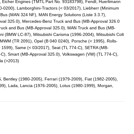
, Eicher Engines (TMTL Part No. 93183798), Fendt, Huerlimann
0-0200), Lamborghini-Tractors (< 03/2017), Liebherr (Minimum
us (MAN 324 NF), MAN Energy Solutions (Liste 3.3.7),
al 325.0), Mercedes-Benz Truck and Bus (MB-Approval 326.0
ruck and Bus (MB-Approval 325.0), MAN Truck and Bus (MB-
ni (BMW LC-87), Mitsubishi Carisma (1996-2004), Mitsubishi Colt
MWM (TR 2091), Opel (B 040 0240), Porsche (< 1995), Rolls-
1599), Same (< 03/2017), Seat (TL 774-C), SETRA (MB-
-C), Smart (MB-Approval 325.0), Volkswagen (VW) (TL 774-C),
la (>2013)
 Bentley (1980-2005), Ferrari (1979-2009), Fiat (1982-2005),
99), Lada, Lancia (1976-2005), Lotus (1980-1999), Morgan,