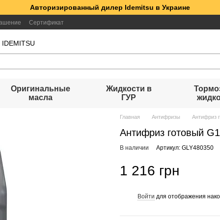
Авторизированный дилер Idemitsu в Украине
лашение
Сертификат
а IDEMITSU
Оригинальные
Жидкости в
Тормо
масла
ГУР
жидк
Главная
Антифризы
Антифриз г
Антифриз готовый G11 
В наличии
Артикул: GLY480350
1 216 грн
Войти
для отображения нако
%