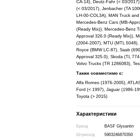
CA-14), Deutz-Fahr (< 03/2017)
(< 03/2017), Jenbacher (TA 100
LH-00-COL3A), MAN Truck and B
Mercedes-Benz Cars (MB-Approv
(Ready Mix)), Mercedes-Benz T
Approval 326.0 (Ready Mix)), Mi
(2004-2007), MTU (MTL 5048), 
Royce (BMW LC-87), Saab (690 
Approval 325.0), Skoda (TL 774
Volvo Trucks (TR 1286083), Tes
Также совместимо с:
Alfa Romeo (1976-2005), ATLAS,
Ford (< 1997), Jaguar (1986-19
Toyota (> 2015)
Характеристики
Бренд
BASF Glysantin
Штрихкод
5903246870350