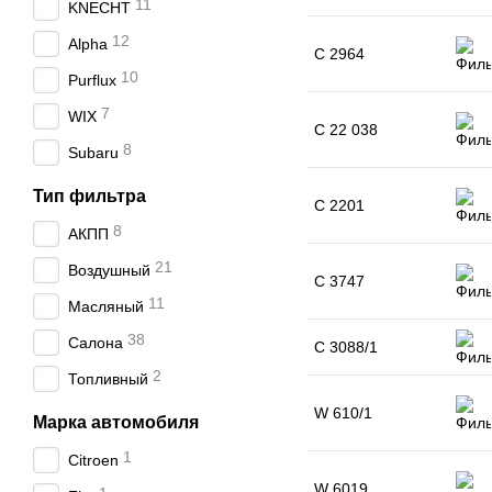
11
KNECHT
12
Alpha
C 2964
10
Purflux
7
WIX
C 22 038
8
Subaru
Тип фильтра
C 2201
8
АКПП
21
Воздушный
C 3747
11
Масляный
38
Салона
C 3088/1
2
Топливный
W 610/1
Марка автомобиля
1
Citroen
W 6019