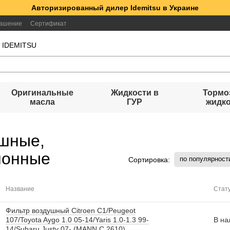
Авторизированный дилер Idemitsu в Украине
лашение
Сертификат
а IDEMITSU
Оригинальные
Жидкости в
Тормо
масла
ГУР
жидк
ушные,
лонные
по популярност
Сортировка:
Название
Стат
Фильтр воздушный Citroen C1/Peugeot
107/Toyota Aygo 1.0 05-14/Yaris 1.0-1.3 99-
В на
14/Subaru Justy 07- (MANN C 2610)