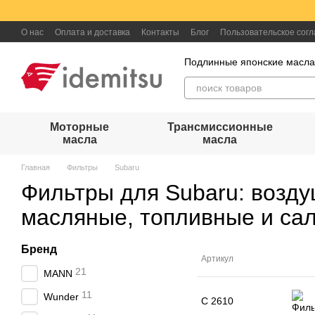
Перейти к основному контенту
О нас
Оплата и доставка
Контакты
Блог
Пользовательское сог
Подлинные японские масл
Моторные
Трансмиссионные
масла
масла
Главная
Фильтры
Subaru
Фильтры для Subaru: возд
масляные, топливные и са
Бренд
Артикул
21
MANN
11
Wunder
C 2610