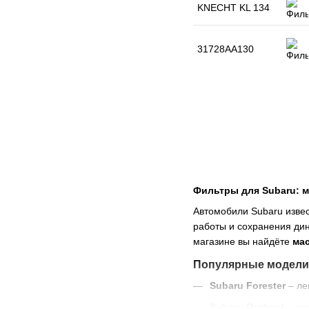
KNECHT KL 134
31728AA130
Фильтры для Subaru: 
Автомобили Subaru изве
работы и сохранения дин
магазине вы найдёте
ма
Популярные модели
Subaru Forester
– ле
Subaru Outback
– ун