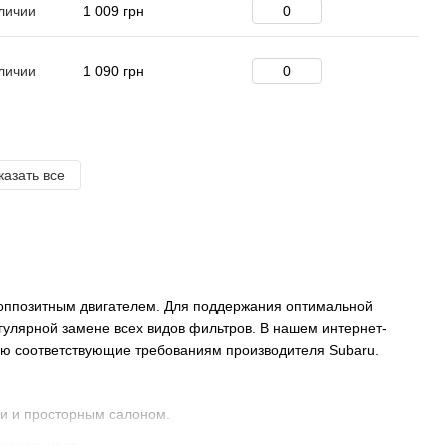
личии
1 009 грн
личии
1 090 грн
казать все
оппозитным двигателем. Для поддержания оптимальной
гулярной замене всех видов фильтров. В нашем интернет-
ью соответствующие требованиям производителя Subaru.
и и просторным салоном.
иональность.