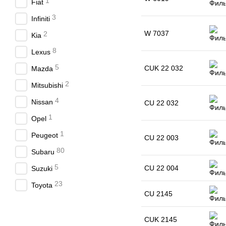
1
Fiat
3
Infiniti
W 7037
2
Kia
8
Lexus
5
CUK 22 032
Mazda
2
Mitsubishi
4
Nissan
CU 22 032
1
Opel
1
Peugeot
CU 22 003
80
Subaru
5
CU 22 004
Suzuki
23
Toyota
CU 2145
CUK 2145