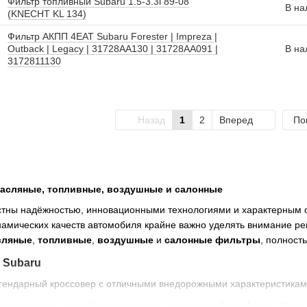
Фильтр топливный Subaru 1.5-3.3i 89-08
В на
(KNECHT KL 134)
Фильтр АКПП 4EAT Subaru Forester | Impreza |
Outback | Legacy | 31728AA130 | 31728AA091 |
В на
3172811130
Назад
1
2
Вперед
По
масляные, топливные, воздушные и салонные
стны надёжностью, инновационными технологиями и характерным 
амических качеств автомобиля крайне важно уделять внимание ре
сляные
,
топливные
,
воздушные
и
салонные фильтры
, полност
 Subaru
гендарный кроссовер с отличными внедорожными характеристикам
иверсал повышенной проходимости, сочетающий комфорт и функц