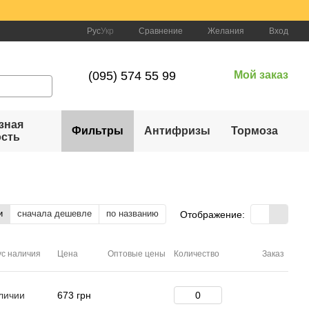
Сравнение
Рус
Укр
Желания
Вход
(095) 574 55 99
Мой заказ
зная
Фильтры
Антифризы
Тормоза
ость
и
сначала дешевле
по названию
Отображение:
ус наличия
Цена
Оптовые цены
Количество
Заказ
личии
673 грн