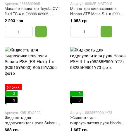
Артикул: 0888602905
Артикул: 999MP-MAT00-S
Масло в вариатор Toyota CVT
Масло трансмиссионное
fluid TC 4 л (08886-02905 |
Nissan ATF Matic-S 1 л (999MP-
08886-02105)
MAT00-S)
2 293 грн
1 053 грн
Япония
3
3
3
3
Артикул: K0515YA000
Артикул: 08285P9901Y73
Жидкость для
Жидкость для
гидроусилителя руля Subaru
гидроусилителя руля Honda
PSF (PS-Fluid) 1 л
PSF-II 1 л (08285P9901Y73)
688 грн
1 667 грн