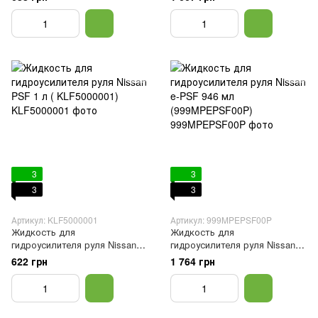
(K0515YA000)
3
3
3
3
Артикул: KLF5000001
Артикул: 999MPEPSF00P
Жидкость для
Жидкость для
гидроусилителя руля Nissan
гидроусилителя руля Nissan e-
PSF 1 л ( KLF5000001)
PSF 946 мл (999MPEPSF00P)
622 грн
1 764 грн