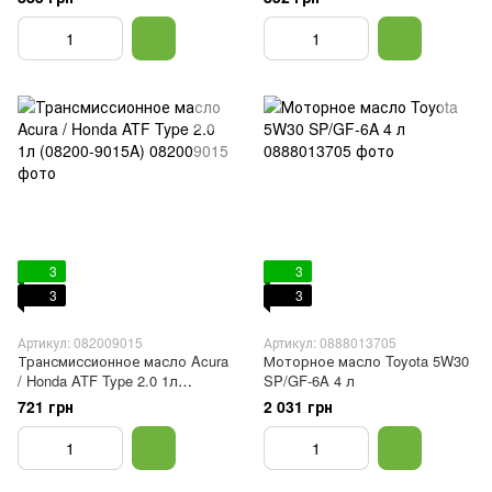
3
3
3
3
Артикул: 082009015
Артикул: 0888013705
Трансмиссионное масло Acura
Моторное масло Toyota 5W30
/ Honda ATF Type 2.0 1л
SP/GF-6A 4 л
(08200-9015A)
721 грн
2 031 грн