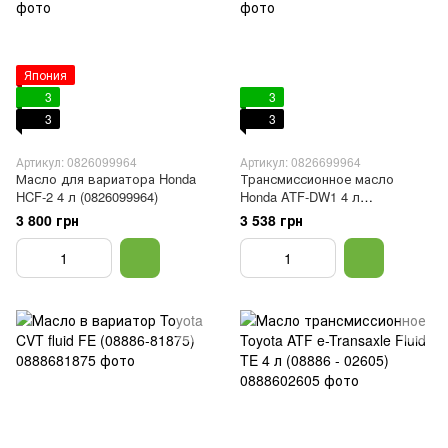
Япония
3
3
3
3
Артикул: 0826099964
Артикул: 0826699964
Масло для вариатора Honda
Трансмиссионное масло
HCF-2 4 л (0826099964)
Honda ATF-DW1 4 л
(0826699964)
3 800 грн
3 538 грн