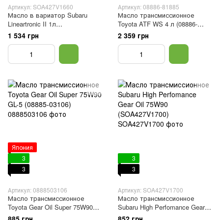
Артикул: SOA427V1660
Артикул: 08886-81885
Масло в вариатор Subaru
Масло трансмиссионное
Lineartronic II 1л
Toyota ATF WS 4 л (08886-
(SOA427V1660)
02805 | 08886-81885)
1 534 грн
2 359 грн
Япония
3
3
3
3
Артикул: 0888503106
Артикул: SOA427V1700
Масло трансмиссионное
Масло трансмиссионное
Toyota Gear Oil Super 75W90
Subaru High Perfomance Gear
GL-5 (08885-03106)
Oil 75W90 (SOA427V1700)
885 грн
852 грн