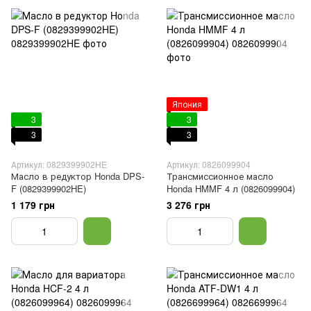
Япония
3
3
3
3
Артикул: 0829399902HE
Артикул: 0826099904
Масло в редуктор Honda DPS-
Трансмиссионное масло
F (0829399902HE)
Honda HMMF 4 л (0826099904)
1 179 грн
3 276 грн