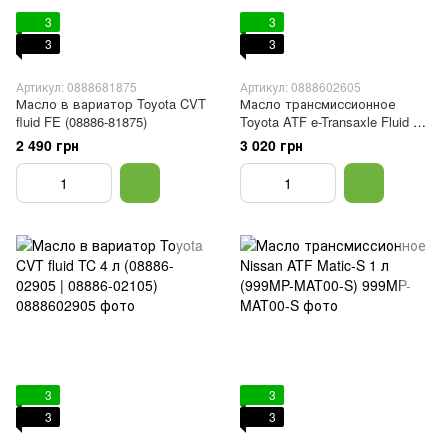
3
3
3
3
Артикул: 0888681875
Артикул: 0888602605
Масло в вариатор Toyota CVT
Масло трансмиссионное
fluid FE (08886-81875)
Toyota ATF e-Transaxle Fluid TE
4 л (08886 - 02605)
2 490 грн
3 020 грн
3
3
3
3