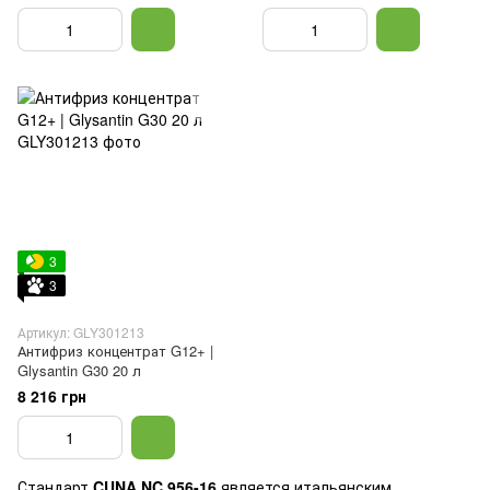
3
3
Артикул: GLY301213
Антифриз концентрат G12+ |
Glysantin G30 20 л
8 216 грн
Стандарт
CUNA NC 956-16
является итальянским