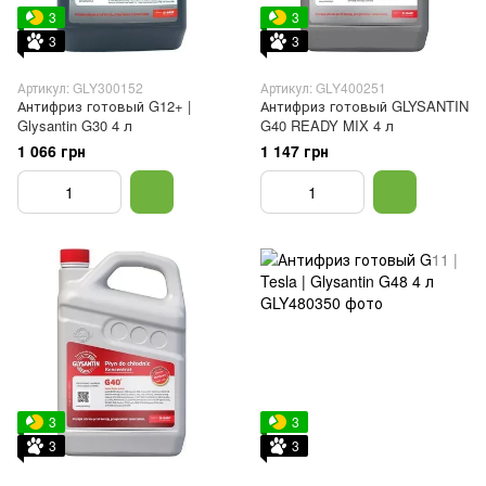
3
3
3
3
Артикул: GLY300152
Артикул: GLY400251
Антифриз готовый G12+ |
Антифриз готовый GLYSANTIN
Glysantin G30 4 л
G40 READY MIX 4 л
1 066 грн
1 147 грн
3
3
3
3