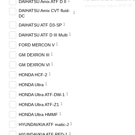
1
DAIHATSU Amix ATF D II
вариатора Jatco JF011E, 
DAIHATSU Amix CVT fluid-
1
DC
1
DAIHATSU ATF D3-SP
1
DAIHATSU ATF D III Multi
1
FORD MERCON V
1
GM DEXRON III
1
GM DEXRON VI
1
HONDA HCF-2
1
HONDA Ultra
1
HONDA Ultra ATF-DW-1
1
HONDA Ultra ATF-Z1
1
HONDA Ultra HMMF
1
HYUNDAI/KIA ATF matic-J
1
HYUNDAI/KIA ATF RED-1