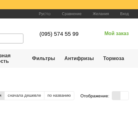
Сравнение
Рус
Укр
Желания
Вход
(095) 574 55 99
Мой заказ
зная
Фильтры
Антифризы
Тормоза
ость
и
сначала дешевле
по названию
Отображение: