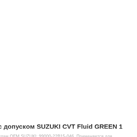
с допуском SUZUKI CVT Fluid GREEN 1
улам OEM SUZUKI: 99000-22B15-046. Применяется для