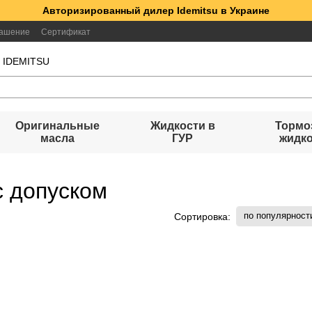
Авторизированный дилер Idemitsu в Украине
лашение
Сертификат
а IDEMITSU
Оригинальные
Жидкости в
Тормо
масла
ГУР
жидк
с допуском
по популярност
Сортировка: