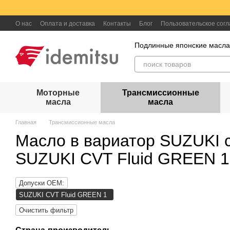
Перейти к основному контенту
О нас
Оплата и доставка
Контакты
Блог
Пользовательское сог
Подлинные японские масл
Моторные
Трансмиссионные
масла
масла
Главная
Трансмиссионные масла
Масло в вариатор SUZUKI 
SUZUKI CVT Fluid GREEN 1
Допуски OEM:
SUZUKI CVT Fluid GREEN 1
Очистить фильтр