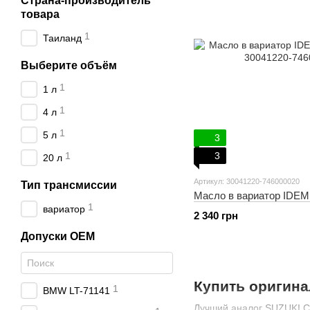
Страна-производитель
товара
1
Таиланд
Выберите объём
1
1 л
1
4 л
1
5 л
3
3
1
20 л
Артикул: 30041220-746000020
Тип трансмиссии
Масло в вариатор IDE
1
вариатор
2 340 грн
Допуски OEM
Купить оригина
1
BMW LT-71141
Лучший аналог SUZUKI C