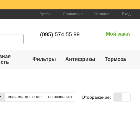
Сравнение
Рус
Укр
Желания
Вход
(095) 574 55 99
Мой заказ
зная
Фильтры
Антифризы
Тормоза
ость
и
сначала дешевле
по названию
Отображение: