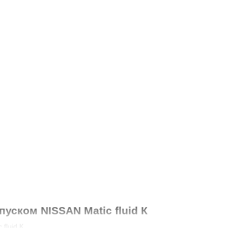
уском NISSAN Matic fluid К
luid К.