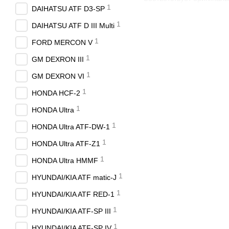
1
DAIHATSU ATF D3-SP
1
DAIHATSU ATF D III Multi
1
FORD MERCON V
1
GM DEXRON III
1
GM DEXRON VI
1
HONDA HCF-2
1
HONDA Ultra
1
HONDA Ultra ATF-DW-1
1
HONDA Ultra ATF-Z1
1
HONDA Ultra HMMF
1
HYUNDAI/KIA ATF matic-J
1
HYUNDAI/KIA ATF RED-1
1
HYUNDAI/KIA ATF-SP III
1
HYUNDAI/KIA ATF-SP IV