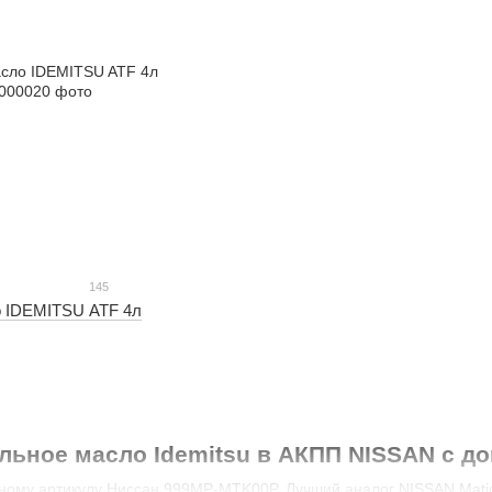
145
о IDEMITSU ATF 4л
льное масло Idemitsu в АКПП NISSAN с доп
ному артикулу Ниссан 999MP-MTK00P. Лучший аналог NISSAN Matic f