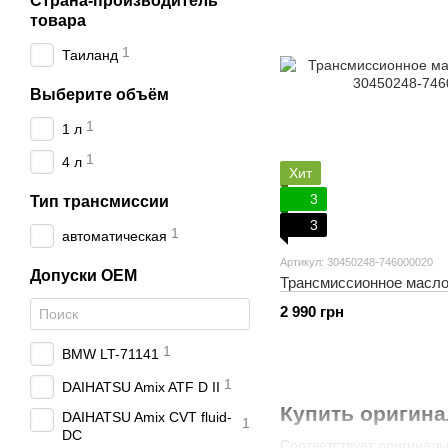
Страна-производитель
товара
1
Таиланд
Выберите объём
1
1 л
1
4 л
Хит
3
Тип трансмиссии
3
1
автоматическая
Артикул: 30450248-746000020
Допуски OEM
Трансмиссионное масл
2 990 грн
1
BMW LT-71141
1
DAIHATSU Amix ATF D II
Купить оригина
DAIHATSU Amix CVT fluid-
1
DC
Соответствует оригиналь