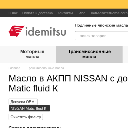
Перейти к основному контенту
О нас
Оплата и доставка
Контакты
Блог
Пользовательское сог
Подлинные японские масл
Моторные
Трансмиссионные
масла
масла
Главная
Трансмиссионные масла
Масло в АКПП NISSAN с д
Matic fluid К
Допуски OEM:
NISSAN Matic fluid К
Очистить фильтр