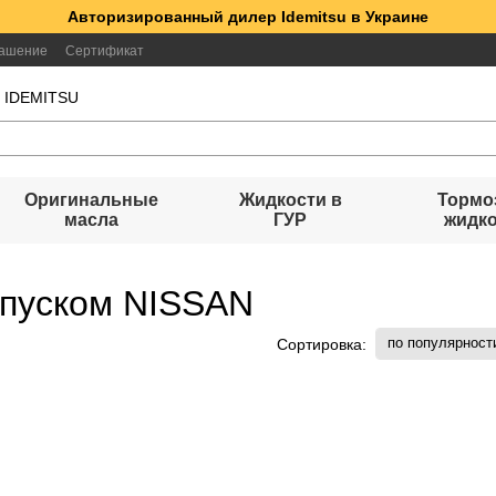
Авторизированный дилер Idemitsu в Украине
лашение
Сертификат
а IDEMITSU
Оригинальные
Жидкости в
Тормо
масла
ГУР
жидк
опуском NISSAN
по популярност
Сортировка: