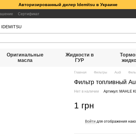
Авторизированный дилер Idemitsu в Украине
лашение
Сертификат
а IDEMITSU
Оригинальные
Жидкости в
Тормо
масла
ГУР
жидк
Главная
Фильтры
Audi
Филь
Фильтр топливный Aud
Нет в наличии
Артикул: MAHLE K
1 грн
Войти
для отображения нако
%