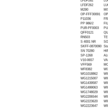
LFDF262
LU
LFDF262
LU
M290
MI
OP-FFF30091
OP
P11036
F
PP 986/2
FI
PUR-PF0003
P
QFF0121
QU
RN503
TE
S 4001 NR
SO
SKFF-0870090
St
SN 70280
HI
SP-1268
AL
V10-0657
VA
VFF569
MO
WF8382
WI
WG1018862
WI
WG1215007
WI
WG1439587
WI
WG1499063
WI
WG1748029
WI
WG2206544
WI
WG2223620
WI
WG2223647
WI