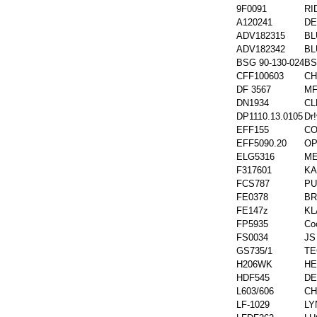
9F0091
RI
A120241
D
ADV182315
BL
ADV182342
BL
BSG 90-130-024
B
CFF100603
CH
DF 3567
MF
DN1934
CL
DP1110.13.0105
Dr
EFF155
CO
EFF5090.20
OP
ELG5316
ME
F317601
K
FCS787
PU
FE0378
BR
FE147z
KL
FP5935
Co
FS0034
JS
GS735/1
TE
H206WK
HE
HDF545
DE
L603/606
CH
LF-1029
LY