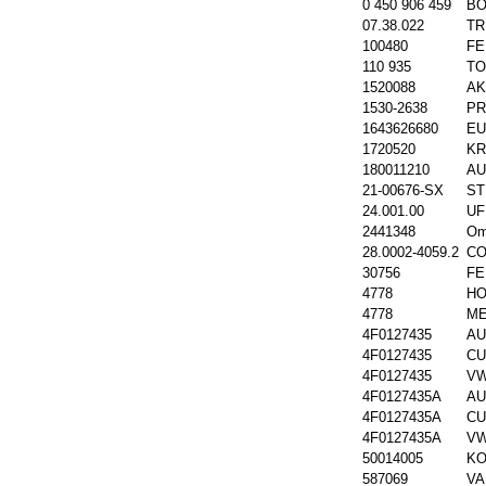
0 450 906 459
B
07.38.022
TR
100480
FE
110 935
TO
1520088
AK
1530-2638
PR
1643626680
EU
1720520
KR
180011210
A
21-00676-SX
ST
24.001.00
UF
2441348
Om
28.0002-4059.2
CO
30756
FE
4778
HO
4778
ME
4F0127435
AU
4F0127435
CU
4F0127435
V
4F0127435A
AU
4F0127435A
CU
4F0127435A
V
50014005
KO
587069
VA