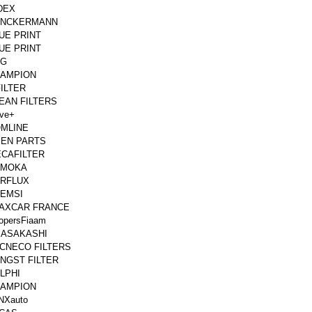
DEX
ENCKERMANN
UE PRINT
UE PRINT
SG
AMPION
ILTER
EAN FILTERS
!ve+
MLINE
EN PARTS
CAFILTER
AMOKA
RFLUX
EMSI
AXCAR FRANCE
opersFiaam
 ASAKASHI
CNECO FILTERS
NGST FILTER
LPHI
AMPION
NXauto