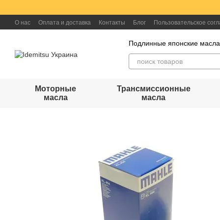
Перейти к основному контенту
О нас
Оплата и доставка
Контакты
Блог
Пользовательское сог
Подлинные японские масл
Моторные
Трансмиссионные
масла
масла