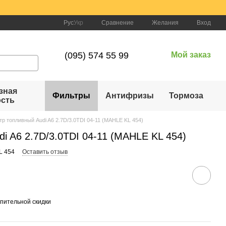
Сравнение
Рус
Укр
Желания
Вход
(095) 574 55 99
Мой заказ
зная
Фильтры
Антифризы
Тормоза
ость
тр топливный Audi A6 2.7D/3.0TDI 04-11 (MAHLE KL 454)
i A6 2.7D/3.0TDI 04-11 (MAHLE KL 454)
L 454
Оставить отзыв
пительной скидки