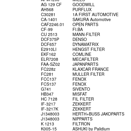
AG 129 CF
GOODWILL
AH568
PURFLUX
C30281
1A FIRST AUTOMOTIVE
CA-1401
SAKURA Automotive
CAF2246.01
OPEN PARTS
CF-99
FI.BA
CU 2513
MANN-FILTER
DCF375P
DENSO
DCF657
DYNAMATRIX
E2910LI
HENGST FILTER
EKF162
COMLINE
ELR7208
MECAFILTER
FAA-SZ02
JAPANPARTS
FC228z
KLAXCAR FRANCE
FC281
MULLER FILTER
FCC137
FENOX
FCS137
FENOX
G741
SIVENTO
HB347
MISFAT
HC 7128
FIL FILTER
IF-3217
ZEKKERT
IF-3217K
ZEKKERT
J1348003
HERTH+BUSS JAKOPARTS
J1348003
NIPPARTS
K 1213
FILTRON
K005-15
ASHUKI by Palidium