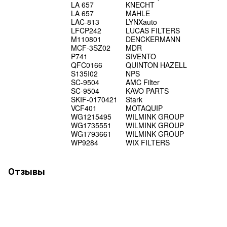
LA 657
KNECHT
LA 657
MAHLE
LAC-813
LYNXauto
LFCP242
LUCAS FILTERS
M110801
DENCKERMANN
MCF-3SZ02
MDR
P741
SIVENTO
QFC0166
QUINTON HAZELL
S135I02
NPS
SC-9504
AMC Filter
SC-9504
KAVO PARTS
SKIF-0170421
Stark
VCF401
MOTAQUIP
WG1215495
WILMINK GROUP
WG1735551
WILMINK GROUP
WG1793661
WILMINK GROUP
WP9284
WIX FILTERS
Отзывы