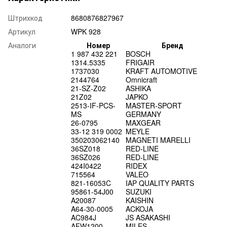
Штрихкод
8680876827967
Артикул
WPK 928
Аналоги
Номер
Бренд
1 987 432 221
BOSCH
1314.5335
FRIGAIR
1737030
KRAFT AUTOMOTIVE
2144764
Omnicraft
21-SZ-Z02
ASHIKA
21Z02
JAPKO
2513-IF-PCS-
MASTER-SPORT
MS
GERMANY
26-0795
MAXGEAR
33-12 319 0002
MEYLE
350203062140
MAGNETI MARELLI
36SZ018
RED-LINE
36SZ026
RED-LINE
424I0422
RIDEX
715564
VALEO
821-16053C
IAP QUALITY PARTS
95861-54J00
SUZUKI
A20087
KAISHIN
A64-30-0005
ACKOJA
AC984J
JS ASAKASHI
AFW1200
MILES