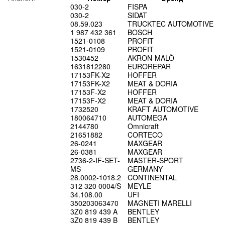
030-2
FISPA
030-2
SIDAT
08.59.023
TRUCKTEC AUTOMOTIVE
1 987 432 361
BOSCH
1521-0108
PROFIT
1521-0109
PROFIT
1530452
AKRON-MALÒ
1631812280
EUROREPAR
17153FK-X2
HOFFER
17153FK-X2
MEAT & DORIA
17153F-X2
HOFFER
17153F-X2
MEAT & DORIA
1732520
KRAFT AUTOMOTIVE
180064710
AUTOMEGA
2144780
Omnicraft
21651882
CORTECO
26-0241
MAXGEAR
26-0381
MAXGEAR
2736-2-IF-SET-
MASTER-SPORT
MS
GERMANY
28.0002-1018.2
CONTINENTAL
312 320 0004/S
MEYLE
34.108.00
UFI
350203063470
MAGNETI MARELLI
3Z0 819 439 A
BENTLEY
3Z0 819 439 B
BENTLEY