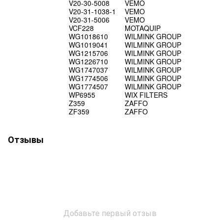
V20-30-5008
VEMO
V20-31-1038-1
VEMO
V20-31-5006
VEMO
VCF228
MOTAQUIP
WG1018610
WILMINK GROUP
WG1019041
WILMINK GROUP
WG1215706
WILMINK GROUP
WG1226710
WILMINK GROUP
WG1747037
WILMINK GROUP
WG1774506
WILMINK GROUP
WG1774507
WILMINK GROUP
WP6955
WIX FILTERS
Z359
ZAFFO
ZF359
ZAFFO
Отзывы
Добавьте первый отзыв