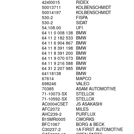
424I0015
RIDEX
50013711
KOLBENSCHMIDT
50014197
KOLBENSCHMIDT
530-2
FISPA
530-2
SIDAT
54.108.00
UFI
64 11 0 008 138
BMW
64 11 2 182 533
BMW
64 11 6 904 867
BMW
64 11 8 391 198
BMW
64 11 8 391 200
BMW
64 11 9 070 073
BMW
64 11 9 216 588
BMW
64 31 2 207 985
BMW
64118138
BMW
67614
MAPCO
698246
VALEO
70385
ASAM AUTOMOTIVE
71-10073-SX
STELLOX
71-10592-SX
STELLOX
AC0004CSET
JS ASAKASHI
AFC2072
MILES
AHC239-2
PURFLUX
B15MR0005
CWORKS
BFC1067
BORG & BECK
C30237-2
1A FIRST AUTOMOTIVE