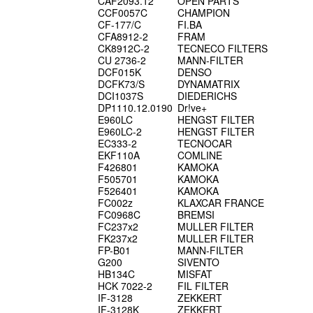
CAF2093.12
OPEN PARTS
CCF0057C
CHAMPION
CF-177/C
FI.BA
CFA8912-2
FRAM
CK8912C-2
TECNECO FILTERS
CU 2736-2
MANN-FILTER
DCF015K
DENSO
DCFK73/S
DYNAMATRIX
DCI1037S
DIEDERICHS
DP1110.12.0190
Dr!ve+
E960LC
HENGST FILTER
E960LC-2
HENGST FILTER
EC333-2
TECNOCAR
EKF110A
COMLINE
F426801
KAMOKA
F505701
KAMOKA
F526401
KAMOKA
FC002z
KLAXCAR FRANCE
FC0968C
BREMSI
FC237x2
MULLER FILTER
FK237x2
MULLER FILTER
FP-B01
MANN-FILTER
G200
SIVENTO
HB134C
MISFAT
HCK 7022-2
FIL FILTER
IF-3128
ZEKKERT
IF-3128K
ZEKKERT