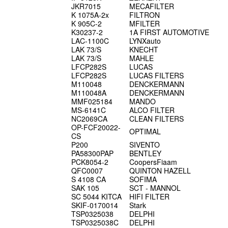
JKR7015
MECAFILTER
K 1075A-2x
FILTRON
K 905C-2
MFILTER
K30237-2
1A FIRST AUTOMOTIVE
LAC-1100C
LYNXauto
LAK 73/S
KNECHT
LAK 73/S
MAHLE
LFCP282S
LUCAS
LFCP282S
LUCAS FILTERS
M110048
DENCKERMANN
M110048A
DENCKERMANN
MMF025184
MANDO
MS-6141C
ALCO FILTER
NC2069CA
CLEAN FILTERS
OP-FCF20022-
OPTIMAL
CS
P200
SIVENTO
PA58300PAP
BENTLEY
PCK8054-2
CoopersFiaam
QFC0007
QUINTON HAZELL
S 4108 CA
SOFIMA
SAK 105
SCT - MANNOL
SC 5044 KITCA
HIFI FILTER
SKIF-0170014
Stark
TSP0325038
DELPHI
TSP0325038C
DELPHI