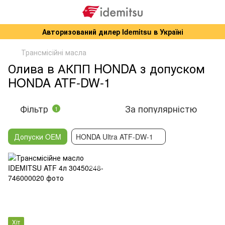
Авторизований дилер Idemitsu в Україні
Трансмісійні масла
Олива в АКПП HONDA з допуском
HONDA ATF-DW-1
Фільтр
За популярністю
1
Допуски OEM
HONDA Ultra ATF-DW-1
Хіт