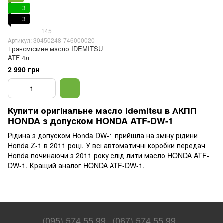
3
3
145
Артикул: 30450248-746000020
Трансмісійне масло IDEMITSU
ATF 4л
2 990 грн
Купити оригінальне масло Idemitsu в АКПП
HONDA з допуском HONDA ATF-DW-1
Рідина з допуском Honda DW-1 прийшла на зміну рідини
Honda Z-1 в 2011 році. У всі автоматичні коробки передач
Honda починаючи з 2011 року слід лити масло HONDA ATF-
DW-1. Кращий аналог HONDA ATF-DW-1.
(095) 574 55 99
(067) 574 55 99