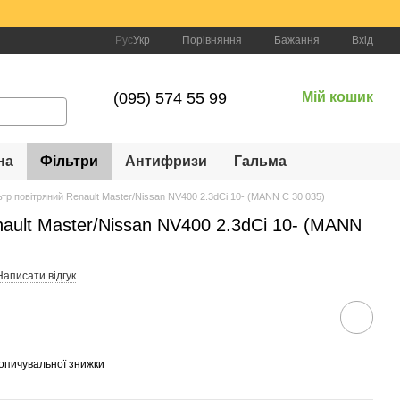
Порівняння
Рус
Укр
Бажання
Вхід
(095) 574 55 99
Мій кошик
на
Фільтри
Антифризи
Гальма
ьтр повітряний Renault Master/Nissan NV400 2.3dCi 10- (MANN C 30 035)
nault Master/Nissan NV400 2.3dCi 10- (MANN
Написати відгук
опичувальної знижки