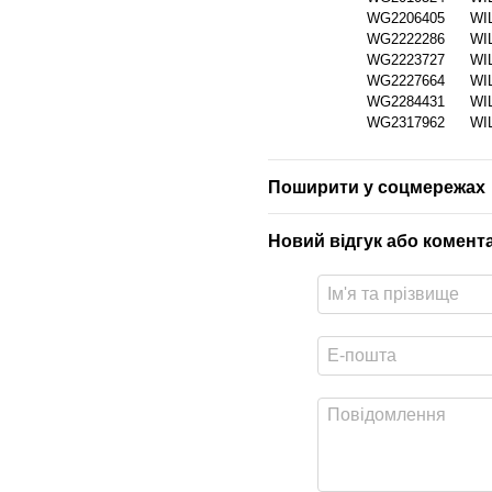
WG2206405
WI
WG2222286
WI
WG2223727
WI
WG2227664
WI
WG2284431
WI
WG2317962
WI
Поширити у соцмережах
Новий відгук або комент