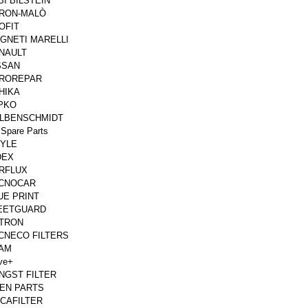
BI BILSTEIN
RON-MALÒ
OFIT
GNETI MARELLI
NAULT
SSAN
ROREPAR
HIKA
PKO
LBENSCHMIDT
Spare Parts
YLE
DEX
RFLUX
CNOCAR
UE PRINT
EETGUARD
LTRON
CNECO FILTERS
AM
ve+
NGST FILTER
EN PARTS
CAFILTER