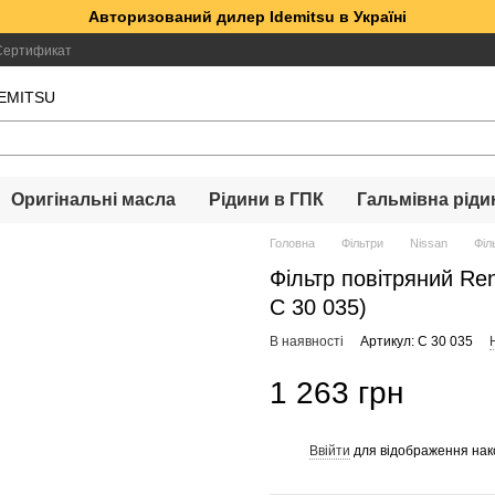
Авторизований дилер Idemitsu в Україні
Сертификат
DEMITSU
Оригінальні масла
Рідини в ГПК
Гальмівна ріди
Головна
Фільтри
Nissan
Філ
Фільтр повітряний Re
C 30 035)
В наявності
Артикул: C 30 035
1 263 грн
Ввійти
для відображення нак
%