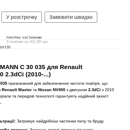
У розстрочку
Замовити швидко
ПОКУПКА ЧАСТИНАМИ
3 платежі по 421.00 грн
антія
 MANN C 30 035 для Renault
 2.3dCi (2010-...)
 035
призначений для забезпечення чистоти повітря, що
в
Renault Master
та
Nissan NV400
з двигуном
2.3dCi
з 2010
еріали та передові технології гарантують надійний захист
.
ьтрації:
Затримує найдрібніші частинки пилу та бруду.
ужби двигуна:
Захищає деталі двигуна від зносу.