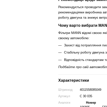
Рекомендується проводити зам
рекомендаціями виробника авт
роботу двигуна та знижує витр
Чому варто вибрати MANN
Фільтри MANN відомі своєю як
своєму автомобілю:
Захист від потрапляння пил
Стабільну роботу двигуна з
Відповідність стандартам т
Подбайте про свій автомобіл
Характеристики
Штрихкод
4011558085049
Артикул
C 30 035
Аналоги
Номер