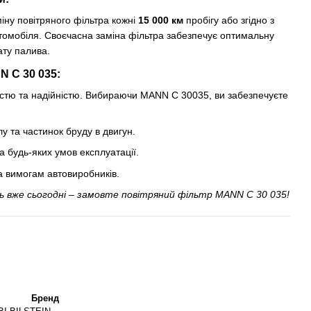
іну повітряного фільтра кожні
15 000 км
пробігу або згідно з
омобіля. Своєчасна заміна фільтра забезпечує оптимальну
ату палива.
 C 30 035:
істю та надійністю. Вибираючи MANN C 30035, ви забезпечуєте
у та частинок бруду в двигун.
а будь-яких умов експлуатації.
а вимогам автовиробників.
ь вже сьогодні – замовте повітряний фільтр MANN C 30 035!
Бренд