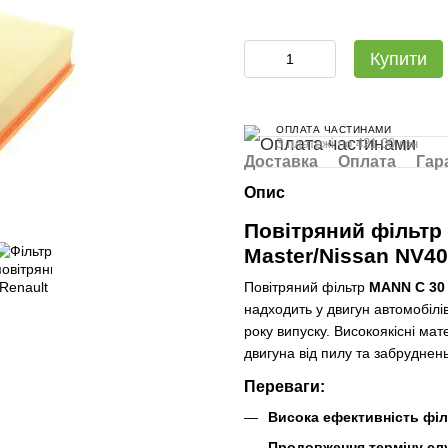
Купити
ОПЛАТА ЧАСТИНАМИ
3 платежі по 421.00 грн
Доставка
Оплата
Гар
Опис
Повітряний фільтр
Master/Nissan NV400
Повітряний фільтр
MANN C 30
надходить у двигун автомобілі
року випуску. Високоякісні мат
двигуна від пилу та забруднень
Переваги:
Висока ефективність філ
Продовження терміну сл