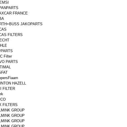
EMSI
PANPARTS
AXCAR FRANCE
.BA
RTH+BUSS JAKOPARTS
CAS
CAS FILTERS
ECHT
HLE
PPARTS
 Filter
VO PARTS
TIMAL
SFAT
opersFiaam
INTON HAZELL
I FILTER
rk
ICO
X FILTERS
LMINK GROUP
LMINK GROUP
LMINK GROUP
LMINK GROUP