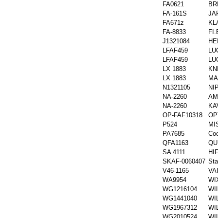
FA0621
BR
FA-161S
JA
FA671z
KL
FA-8833
FI
J1321084
HE
LFAF459
LU
LFAF459
LU
LX 1883
KN
LX 1883
MA
N1321105
NI
NA-2260
AMC
NA-2260
KA
OP-FAF10318
OP
P524
MI
PA7685
Co
QFA1163
QU
SA 4111
HIF
SKAF-0060407
Sta
V46-1165
VA
WA9954
WI
WG1216104
WI
WG1441040
WI
WG1967312
WI
WG2010524
WI