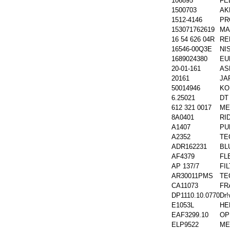
106895
FE
1500703
AK
1512-4146
PR
153071762619
MA
16 54 626 04R
RE
16546-00Q3E
NI
1689024380
EU
20-01-161
AS
20161
JA
50014946
KO
6.25021
DT 
612 321 0017
ME
8A0401
RI
A1407
PU
A2352
TE
ADR162231
BL
AF4379
FL
AP 137/7
FI
AR30011PMS
TE
CA11073
FR
DP1110.10.0770
Dr!
E1053L
HE
EAF3299.10
OP
ELP9522
ME