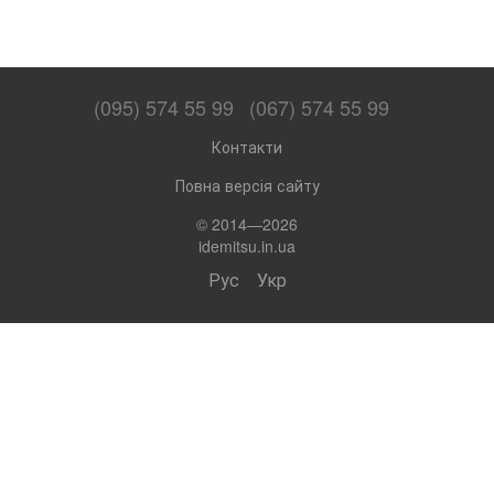
(095) 574 55 99
(067) 574 55 99
Контакти
Повна версія сайту
© 2014—2026
idemitsu.in.ua
Рус
Укр