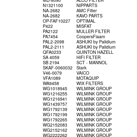
MD-8090
ALCO FILTER
N1321100
NIPPARTS
NA-2682
AMC Filter
NA-2682
KAVO PARTS
OP-FAF10227
OPTIMAL
P422
MISFAT
PA2122
MULLER FILTER
PA7454
CoopersFiaam
PAL2-2098
ASHUKI by Palidium
PAL2-2111
ASHUKI by Palidium
QFA0233
QUINTON HAZELL
SA 4059
HIFI FILTER
SB 2194
SCT - MANNOL
SKAF-0060032
Stark
V46-0079
VAICO
VFA1089
MOTAQUIP
WA9458
WIX FILTERS
WG1018945
WILMINK GROUP
WG1216255
WILMINK GROUP
WG1216941
WILMINK GROUP
WG1439757
WILMINK GROUP
WG1792139
WILMINK GROUP
WG1792199
WILMINK GROUP
WG1792265
WILMINK GROUP
WG2152083
WILMINK GROUP
WG2152162
WILMINK GROUP
WG2222262
WILMINK GROUP