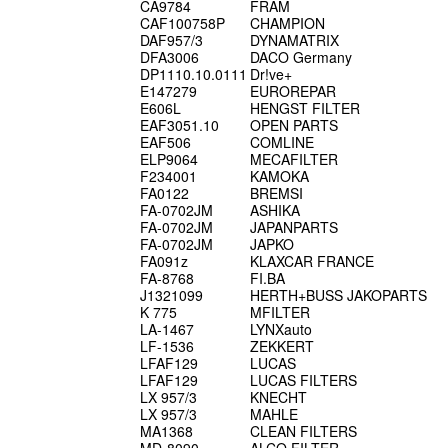
CA9784
FRAM
CAF100758P
CHAMPION
DAF957/3
DYNAMATRIX
DFA3006
DACO Germany
DP1110.10.0111
Dr!ve+
E147279
EUROREPAR
E606L
HENGST FILTER
EAF3051.10
OPEN PARTS
EAF506
COMLINE
ELP9064
MECAFILTER
F234001
KAMOKA
FA0122
BREMSI
FA-0702JM
ASHIKA
FA-0702JM
JAPANPARTS
FA-0702JM
JAPKO
FA091z
KLAXCAR FRANCE
FA-8768
FI.BA
J1321099
HERTH+BUSS JAKOPARTS
K 775
MFILTER
LA-1467
LYNXauto
LF-1536
ZEKKERT
LFAF129
LUCAS
LFAF129
LUCAS FILTERS
LX 957/3
KNECHT
LX 957/3
MAHLE
MA1368
CLEAN FILTERS