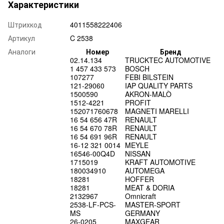
Характеристики
Штрихкод
4011558222406
Артикул
C 2538
Аналоги
Номер
Бренд
02.14.134
TRUCKTEC AUTOMOTIVE
1 457 433 573
BOSCH
107277
FEBI BILSTEIN
121-29060
IAP QUALITY PARTS
1500590
AKRON-MALÒ
1512-4221
PROFIT
152071760678
MAGNETI MARELLI
16 54 656 47R
RENAULT
16 54 670 78R
RENAULT
16 54 691 96R
RENAULT
16-12 321 0014
MEYLE
16546-00Q4D
NISSAN
1715019
KRAFT AUTOMOTIVE
180034910
AUTOMEGA
18281
HOFFER
18281
MEAT & DORIA
2132967
Omnicraft
2538-LF-PCS-
MASTER-SPORT
MS
GERMANY
26-0205
MAXGEAR