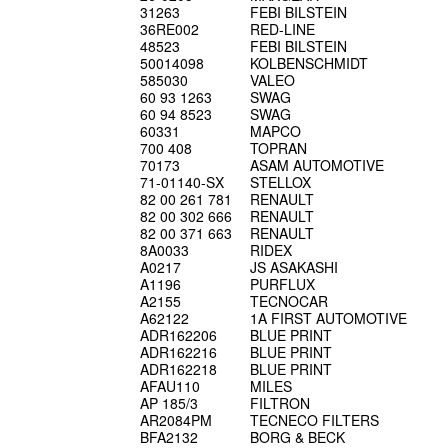
31263
FEBI BILSTEIN
36RE002
RED-LINE
48523
FEBI BILSTEIN
50014098
KOLBENSCHMIDT
585030
VALEO
60 93 1263
SWAG
60 94 8523
SWAG
60331
MAPCO
700 408
TOPRAN
70173
ASAM AUTOMOTIVE
71-01140-SX
STELLOX
82 00 261 781
RENAULT
82 00 302 666
RENAULT
82 00 371 663
RENAULT
8A0033
RIDEX
A0217
JS ASAKASHI
A1196
PURFLUX
A2155
TECNOCAR
A62122
1A FIRST AUTOMOTIVE
ADR162206
BLUE PRINT
ADR162216
BLUE PRINT
ADR162218
BLUE PRINT
AFAU110
MILES
AP 185/3
FILTRON
AR2084PM
TECNECO FILTERS
BFA2132
BORG & BECK