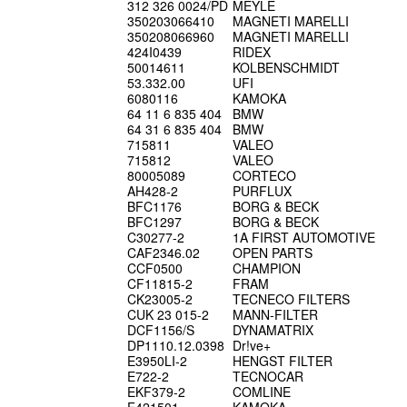
312 326 0024/PD
MEYLE
350203066410
MAGNETI MARELLI
350208066960
MAGNETI MARELLI
424I0439
RIDEX
50014611
KOLBENSCHMIDT
53.332.00
UFI
6080116
KAMOKA
64 11 6 835 404
BMW
64 31 6 835 404
BMW
715811
VALEO
715812
VALEO
80005089
CORTECO
AH428-2
PURFLUX
BFC1176
BORG & BECK
BFC1297
BORG & BECK
C30277-2
1A FIRST AUTOMOTIVE
CAF2346.02
OPEN PARTS
CCF0500
CHAMPION
CF11815-2
FRAM
CK23005-2
TECNECO FILTERS
CUK 23 015-2
MANN-FILTER
DCF1156/S
DYNAMATRIX
DP1110.12.0398
Dr!ve+
E3950LI-2
HENGST FILTER
E722-2
TECNOCAR
EKF379-2
COMLINE