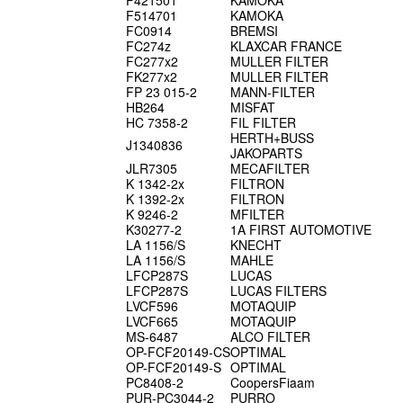
F421501
KAMOKA
F514701
KAMOKA
FC0914
BREMSI
FC274z
KLAXCAR FRANCE
FC277x2
MULLER FILTER
FK277x2
MULLER FILTER
FP 23 015-2
MANN-FILTER
HB264
MISFAT
HC 7358-2
FIL FILTER
HERTH+BUSS
J1340836
JAKOPARTS
JLR7305
MECAFILTER
K 1342-2x
FILTRON
K 1392-2x
FILTRON
K 9246-2
MFILTER
K30277-2
1A FIRST AUTOMOTIVE
LA 1156/S
KNECHT
LA 1156/S
MAHLE
LFCP287S
LUCAS
LFCP287S
LUCAS FILTERS
LVCF596
MOTAQUIP
LVCF665
MOTAQUIP
MS-6487
ALCO FILTER
OP-FCF20149-CS
OPTIMAL
OP-FCF20149-S
OPTIMAL
PC8408-2
CoopersFiaam
PUR-PC3044-2
PURRO