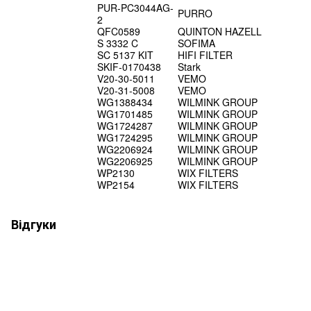
PUR-PC3044AG-
PURRO
2
QFC0589
QUINTON HAZELL
S 3332 C
SOFIMA
SC 5137 KIT
HIFI FILTER
SKIF-0170438
Stark
V20-30-5011
VEMO
V20-31-5008
VEMO
WG1388434
WILMINK GROUP
WG1701485
WILMINK GROUP
WG1724287
WILMINK GROUP
WG1724295
WILMINK GROUP
WG2206924
WILMINK GROUP
WG2206925
WILMINK GROUP
WP2130
WIX FILTERS
WP2154
WIX FILTERS
Відгуки