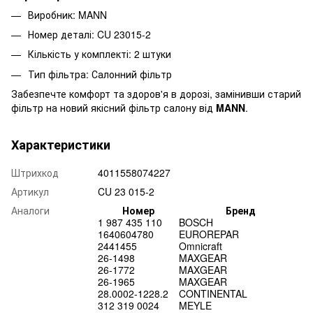
Виробник: MANN
Номер деталі: CU 23015-2
Кількість у комплекті: 2 штуки
Тип фільтра: Салонний фільтр
Забезпечте комфорт та здоров'я в дорозі, замінивши старий
фільтр на новий якісний фільтр салону від
MANN
.
Характеристики
Штрихкод
4011558074227
Артикул
CU 23 015-2
Аналоги
Номер
Бренд
1 987 435 110
BOSCH
1640604780
EUROREPAR
2441455
Omnicraft
26-1498
MAXGEAR
26-1772
MAXGEAR
26-1965
MAXGEAR
28.0002-1228.2
CONTINENTAL
312 319 0024
MEYLE