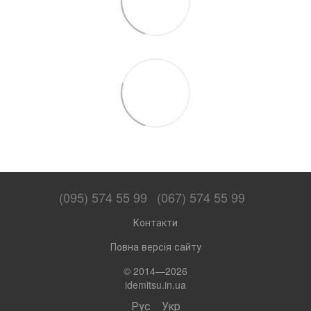
(095) 574 55 99
(067) 574 55 99
Контакти
Повна версія сайту
© 2014—2026
idemitsu.in.ua
Рус
Укр