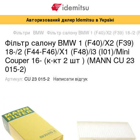
Авторизований дилер Idemitsu в Україні
Фільтри
BMW
Фільтр салону BMW 1 (F40)/X2 (F39) 18-/2 (F
Фільтр салону BMW 1 (F40)/X2 (F39)
18-/2 (F44-F46)/X1 (F48)/i3 (I01)/Mini
Couper 16- (к-кт 2 шт ) (MANN CU 23
015-2)
Артикул:
CU 23 015-2
Написати відгук