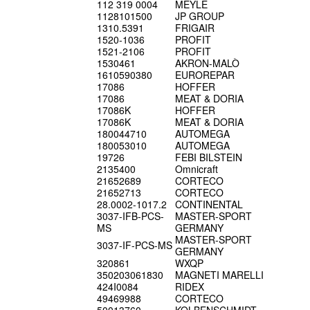
112 319 0004
MEYLE
1128101500
JP GROUP
1310.5391
FRIGAIR
1520-1036
PROFIT
1521-2106
PROFIT
1530461
AKRON-MALÒ
1610590380
EUROREPAR
17086
HOFFER
17086
MEAT & DORIA
17086K
HOFFER
17086K
MEAT & DORIA
180044710
AUTOMEGA
180053010
AUTOMEGA
19726
FEBI BILSTEIN
2135400
Omnicraft
21652689
CORTECO
21652713
CORTECO
28.0002-1017.2
CONTINENTAL
3037-IFB-PCS-
MASTER-SPORT
MS
GERMANY
MASTER-SPORT
3037-IF-PCS-MS
GERMANY
320861
WXQP
350203061830
MAGNETI MARELLI
424I0084
RIDEX
49469988
CORTECO