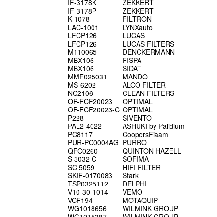
IF-3178K
ZEKKERT
IF-3178P
ZEKKERT
K 1078
FILTRON
LAC-1001
LYNXauto
LFCP126
LUCAS
LFCP126
LUCAS FILTERS
M110065
DENCKERMANN
MBX106
FISPA
MBX106
SIDAT
MMF025031
MANDO
MS-6202
ALCO FILTER
NC2106
CLEAN FILTERS
OP-FCF20023
OPTIMAL
OP-FCF20023-C
OPTIMAL
P228
SIVENTO
PAL2-4022
ASHUKI by Palidium
PC8117
CoopersFiaam
PUR-PC0004AG
PURRO
QFC0260
QUINTON HAZELL
S 3032 C
SOFIMA
SC 5059
HIFI FILTER
SKIF-0170083
Stark
TSP0325112
DELPHI
V10-30-1014
VEMO
VCF194
MOTAQUIP
WG1018656
WILMINK GROUP
WG1215387
WILMINK GROUP