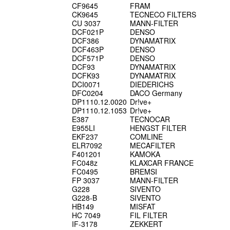
CF9645
FRAM
CK9645
TECNECO FILTERS
CU 3037
MANN-FILTER
DCF021P
DENSO
DCF386
DYNAMATRIX
DCF463P
DENSO
DCF571P
DENSO
DCF93
DYNAMATRIX
DCFK93
DYNAMATRIX
DCI0071
DIEDERICHS
DFC0204
DACO Germany
DP1110.12.0020
Dr!ve+
DP1110.12.1053
Dr!ve+
E387
TECNOCAR
E955LI
HENGST FILTER
EKF237
COMLINE
ELR7092
MECAFILTER
F401201
KAMOKA
FC048z
KLAXCAR FRANCE
FC0495
BREMSI
FP 3037
MANN-FILTER
G228
SIVENTO
G228-B
SIVENTO
HB149
MISFAT
HC 7049
FIL FILTER
IF-3178
ZEKKERT