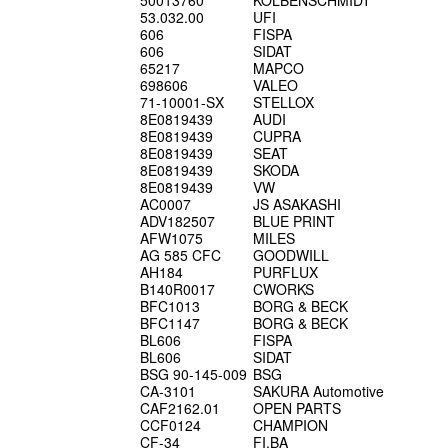
50013760
KOLBENSCHMIDT
53.032.00
UFI
606
FISPA
606
SIDAT
65217
MAPCO
698606
VALEO
71-10001-SX
STELLOX
8E0819439
AUDI
8E0819439
CUPRA
8E0819439
SEAT
8E0819439
SKODA
8E0819439
VW
AC0007
JS ASAKASHI
ADV182507
BLUE PRINT
AFW1075
MILES
AG 585 CFC
GOODWILL
AH184
PURFLUX
B140R0017
CWORKS
BFC1013
BORG & BECK
BFC1147
BORG & BECK
BL606
FISPA
BL606
SIDAT
BSG 90-145-009
BSG
CA-3101
SAKURA Automotive
CAF2162.01
OPEN PARTS
CCF0124
CHAMPION
CF-34
FI.BA