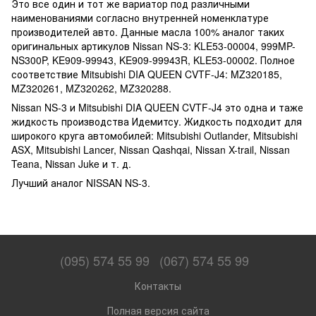
Это все один и тот же вариатор под различными
наименованиями согласно внутренней номенклатуре
производителей авто. Данные масла 100% аналог таких
оригинальных артикулов Nissan NS-3: KLE53-00004, 999MP-
NS300P, KE909-99943, KE909-99943R, KLE53-00002. Полное
соответствие Mitsubishi DIA QUEEN CVTF-J4: MZ320185,
MZ320261, MZ320262, MZ320288.
Nissan NS-3 и Mitsubishi DIA QUEEN CVTF-J4 это одна и таже
жидкость производства Идемитсу. Жидкость подходит для
широкого круга автомобилей: Mitsubishi Outlander, Mitsubishi
ASX, Mitsubishi Lancer, Nissan Qashqai, Nissan X-trail, Nissan
Teana, Nissan Juke и т. д.
Лучший аналог NISSAN NS-3.
(095) 574 55 99
(067) 574 55 99
Контакты
Полная версия сайта