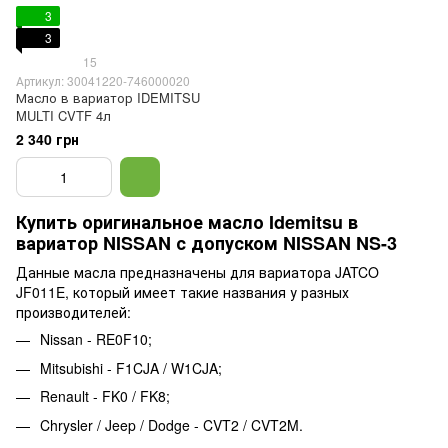
3
3
15
Артикул: 30041220-746000020
Масло в вариатор IDEMITSU
MULTI CVTF 4л
2 340 грн
Купить оригинальное масло Idemitsu в
вариатор NISSAN с допуском NISSAN NS-3
Данные масла предназначены для вариатора JATCO
JF011E, который имеет такие названия у разных
производителей:
Nissan - RE0F10;
Mitsubishi - F1CJA / W1CJA;
Renault - FK0 / FK8;
Chrysler / Jeep / Dodge - CVT2 / CVT2M.