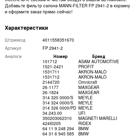
Добавьте фильтр салона MANN-FILTER FP 2941-2 в корзину
и оформите заказ прямо сейчас!
Характеристики
Штрихкод
4011558351670
Артикул
FP 2941-2
Аналоги
Номер
Бренд
101712
ASAM AUTOMOTIVE
1521-2421
PROFIT
1531711
AKRON-MALÒ
1531712
AKRON-MALÒ
2144720
Omnicraft
26-1177
MAXGEAR
26-1824
MAXGEAR
314 320 0000/S
MEYLE
314 324 0000/S
MEYLE
314 326 0000/PD
MEYLE
34.243.00
UFI
350203062310
MAGNETI MARELLI
424I0205
RIDEX
64 11 9 248 294
BMW
64 31 6 945 585
BMW