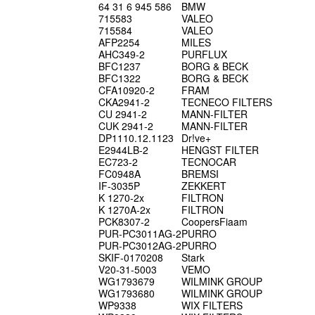
64 31 6 945 586
BMW
715583
VALEO
715584
VALEO
AFP2254
MILES
AHC349-2
PURFLUX
BFC1237
BORG & BECK
BFC1322
BORG & BECK
CFA10920-2
FRAM
CKA2941-2
TECNECO FILTERS
CU 2941-2
MANN-FILTER
CUK 2941-2
MANN-FILTER
DP1110.12.1123
Dr!ve+
E2944LB-2
HENGST FILTER
EC723-2
TECNOCAR
FC0948A
BREMSI
IF-3035P
ZEKKERT
K 1270-2x
FILTRON
K 1270A-2x
FILTRON
PCK8307-2
CoopersFiaam
PUR-PC3011AG-2
PURRO
PUR-PC3012AG-2
PURRO
SKIF-0170208
Stark
V20-31-5003
VEMO
WG1793679
WILMINK GROUP
WG1793680
WILMINK GROUP
WP9338
WIX FILTERS