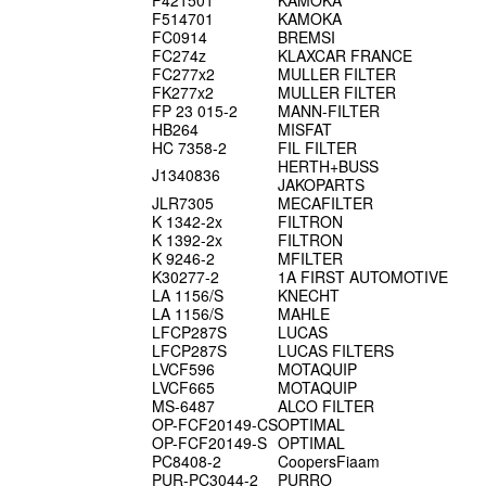
F421501
KAMOKA
F514701
KAMOKA
FC0914
BREMSI
FC274z
KLAXCAR FRANCE
FC277x2
MULLER FILTER
FK277x2
MULLER FILTER
FP 23 015-2
MANN-FILTER
HB264
MISFAT
HC 7358-2
FIL FILTER
HERTH+BUSS
J1340836
JAKOPARTS
JLR7305
MECAFILTER
K 1342-2x
FILTRON
K 1392-2x
FILTRON
K 9246-2
MFILTER
K30277-2
1A FIRST AUTOMOTIVE
LA 1156/S
KNECHT
LA 1156/S
MAHLE
LFCP287S
LUCAS
LFCP287S
LUCAS FILTERS
LVCF596
MOTAQUIP
LVCF665
MOTAQUIP
MS-6487
ALCO FILTER
OP-FCF20149-CS
OPTIMAL
OP-FCF20149-S
OPTIMAL
PC8408-2
CoopersFiaam
PUR-PC3044-2
PURRO