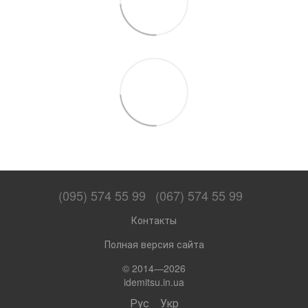
(095) 574 55 99
(067) 574 55 99
Контакты
Полная версия сайта
© 2014—2026
idemitsu.in.ua
Рус
Укр