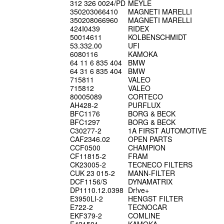
312 326 0024/PD
MEYLE
350203066410
MAGNETI MARELLI
350208066960
MAGNETI MARELLI
424I0439
RIDEX
50014611
KOLBENSCHMIDT
53.332.00
UFI
6080116
KAMOKA
64 11 6 835 404
BMW
64 31 6 835 404
BMW
715811
VALEO
715812
VALEO
80005089
CORTECO
AH428-2
PURFLUX
BFC1176
BORG & BECK
BFC1297
BORG & BECK
C30277-2
1A FIRST AUTOMOTIVE
CAF2346.02
OPEN PARTS
CCF0500
CHAMPION
CF11815-2
FRAM
CK23005-2
TECNECO FILTERS
CUK 23 015-2
MANN-FILTER
DCF1156/S
DYNAMATRIX
DP1110.12.0398
Dr!ve+
E3950LI-2
HENGST FILTER
E722-2
TECNOCAR
EKF379-2
COMLINE