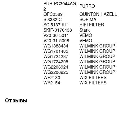
PUR-PC3044AG-
PURRO
2
QFC0589
QUINTON HAZELL
S 3332 C
SOFIMA
SC 5137 KIT
HIFI FILTER
SKIF-0170438
Stark
V20-30-5011
VEMO
V20-31-5008
VEMO
WG1388434
WILMINK GROUP
WG1701485
WILMINK GROUP
WG1724287
WILMINK GROUP
WG1724295
WILMINK GROUP
WG2206924
WILMINK GROUP
WG2206925
WILMINK GROUP
WP2130
WIX FILTERS
WP2154
WIX FILTERS
Отзывы